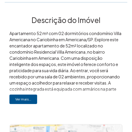
Descrição do Imóvel
Apartamento 52 m² com 02 dormitórios condomínio Villa
Americana no Cariobinha em Americana/SP. Explore este
encantador apartamento de 52m² localizado no
condomínio Residencial Villa Americana, no bairro
Cariobinha em Americana. Com uma disposição
inteligente dos espaços, este imóvel oferece conforto e
praticidade para sua vida diária. Ao entrar, você será
recebido por uma sala de 02 ambientes, proporcionando
um espaço acolhedor para relaxar e receber visitas. A
cozinha integrada está equipada com armários na parte
inferior, oferecendo praticidade e organização. A sacada é
Ver mais...
um convite para desfrutar de momentos ao ar livre e
apreciar a vista. Os 02 dormitórios são ideais para
acomodar sua família, enquanto o banheiro social atende
às necessidades do dia a dia com comodidade. Além
disso, o condomínio Villa Americana oferece uma ampla