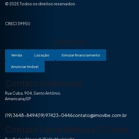
© 2025 Todos os direitos reservados
CRECI 39951J
Serviços
Venda
Locação
Simular financiamento
Anunciar Imóvel
Contato Americana
Rua Cuba, 904, Santo Antônio.
Americana/SP
(19) 3648-8494
(19) 97423-0446
contato@imovibe.com.br
Contato Santa Bárbara D'Oeste