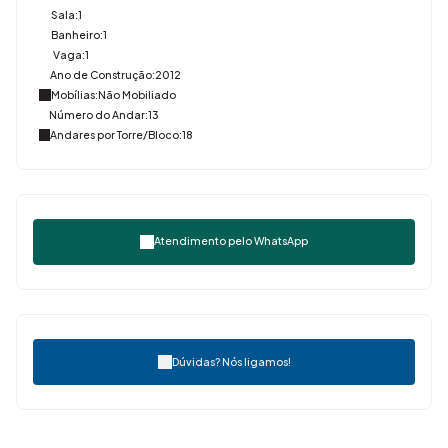
Sala:
1
Banheiro:
1
Vaga:
1
Ano de Construção:
2012
Mobílias:
Não Mobiliado
Número do Andar:
13
Andares por Torre/Bloco:
18
Atendimento pelo
WhatsApp
Dúvidas? Nós ligamos!