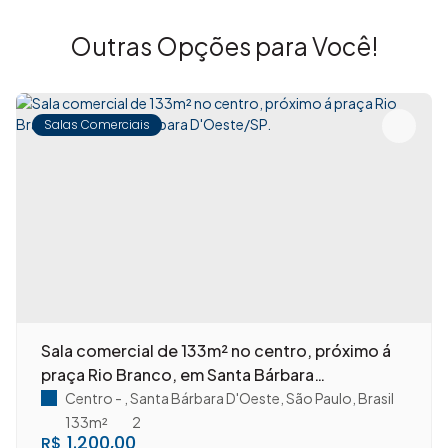
Outras Opções para Você!
Salas Comerciais
Sala comercial de 133m² no centro, próximo á
praça Rio Branco, em Santa Bárbara
D'Oeste/SP.
Centro
,
Santa Bárbara D'Oeste
,
São Paulo
,
Brasil
133m²
2
1.200,00
R$