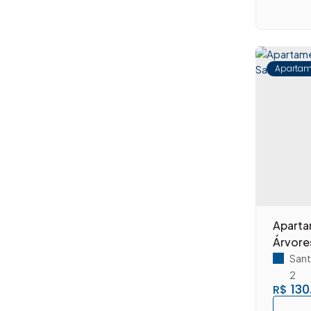
Parque das Nações (15)
Parque Gramado (4)
Parque Liberdade (2)
Parque Nova Carioba (22)
Apartam
Parque Novo Mundo (14)
Parque Primavera (1)
Parque Residencial Jaguari (17)
Parque Residencial Nardini (9)
Parque Residencial Tancredi (2)
Parque São Jerônimo (5)
Parque Universitário (20)
Praia dos Namorados (3)
Apartamento à 
Recanto Azul (1)
Árvore
Recanto Jatobá (1)
Sant
Residencial Boa Vista (1)
2
Residencial Horto Florestal Jacyra I (3)
130
R$
Residencial Vale das Nogueiras (6)