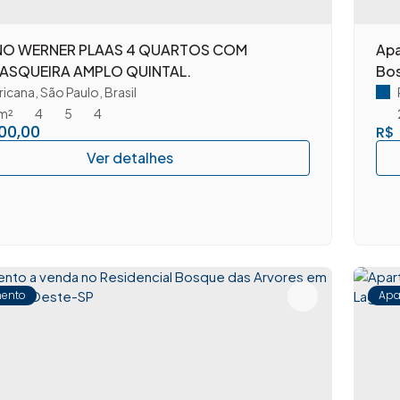
NO WERNER PLAAS 4 QUARTOS COM
Apa
ASQUEIRA AMPLO QUINTAL.
Bos
icana
,
São Paulo
,
Brasil
m²
4
5
4
00,00
R$
ento
Apa