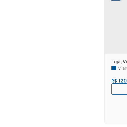
Jardim Girassol (1)
Jardim Glória (12)
Jardim Guanabara (3)
Jardim Imperador (8)
Jardim Ipiranga (11)
Jardim Jacyra (4)
Jardim Lizandra (3)
Jardim Mirandola (1)
Loja, V
Jardim Nielsen Ville (4)
Vila
Jardim Nossa Senhora Aparecida (1)
Jardim Novo Horizonte (1)
120
R$
Jardim Novo Paraíso (1)
Jardim Paz (4)
Jardim Phillipson Park (1)
Jardim Portal da Colina (1)
Jardim Progresso (3)
Jardim Recanto (9)