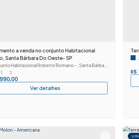
mento a venda no conjunto Habitacional
, Santa Bárbara Do Oeste- SP
unto Habitacional Roberto Romano
,
Santa Bárbara D'Oeste
,
São P
R$
1
1
.990,00
Lot