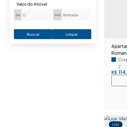
Chácara Machadinho II (2)
Valor do Imóvel
Cidade Jardim I (8)
De
Até
Cidade Jardim II (1)
Conserva (2)
Fazenda Santa Lúcia (3)
Buscar
Limpar
Iate Clube de Americana (1)
Aparta
Jardim Amélia (3)
Romano
Jardim América (3)
Conj
Jardim Bela Vista (8)
2
Jardim Boer I (22)
114
R$
Jardim Boer II (10)
Jardim Brasil (1)
Jardim Brasília (1)
Jardim Briedis (2)
Jardim da Balsa I (1)
Jardim das Orquídeas (5)
Jardim Dona Judith (7)
Loja
Jardim Esplanada (1)