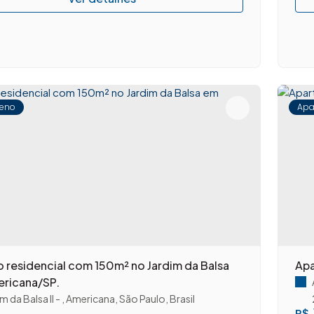
reno
Apa
o residencial com 150m² no Jardim da Balsa
Apa
ricana/SP.
m da Balsa II
,
Americana
,
São Paulo
,
Brasil
R$