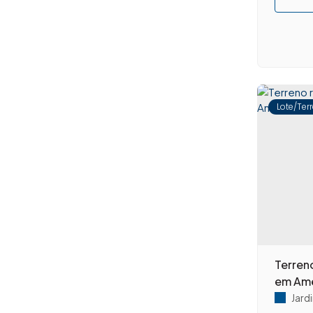
Riviera Tamborlim (1)
São José (1)
São Manoel (9)
São Sebastião (1)
Vila Amorim (4)
Vila Bela (1)
Lote/Ter
Vila Bertini (3)
Vila Biasi (1)
Vila Dainese (4)
Vila Frezzarin (1)
Vila Galo (1)
Vila Jones (1)
Vila Louricilda (1)
Vila Mariana (1)
Vila Medon (1)
Terren
Vila Molon (3)
em Ame
Vila Omar (3)
Jardi
Vila Pavan (1)