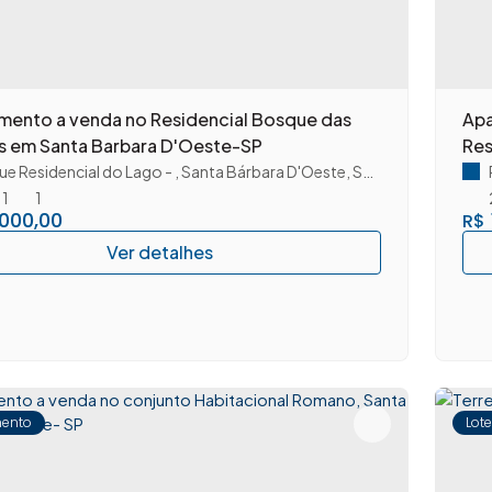
mento a venda no Residencial Bosque das
Apa
s em Santa Barbara D'Oeste-SP
Res
ue Residencial do Lago
,
Santa Bárbara D'Oeste
,
São Paulo
,
Brasil
1
1
.000,00
R$
ento
Lot