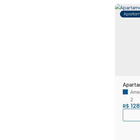
Jardim Santa Eliza (5)
Jardim Santana (4)
Apartam
Jardim São Domingos (13)
Jardim São José (1)
Jardim São Paulo (12)
Jardim São Roque (2)
Jardim Terramérica I (9)
Jardim Terramérica II (8)
Jardim Terrazul (1)
Jardim Thelja (3)
Jardim Werner Plaas (2)
Aparta
Loteamento Residencial Jardim dos Ipês Amarelos (3)
Amer
Loteamento Residencial Jardim Esperança (3)
2
128
R$
Monte Carlo (2)
Morada do Sol (22)
Nova Americana (5)
Pacaembu (1)
Paraíso (3)