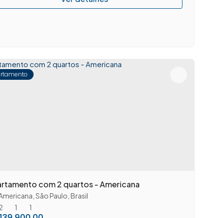
rtamento
rtamento com 2 quartos - Americana
Americana
,
São Paulo
,
Brasil
2
1
1
139.900,00