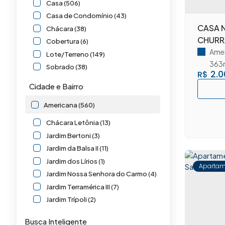
Casa (506)
Casa de Condomínio (43)
CASA 
Chácara (38)
CHURR
Cobertura (6)
Amer
Lote/Terreno (149)
363
Sobrado (38)
2.0
R$
Misto (16)
Cidade e Bairro
Outros (16)
Americana (560)
Comercial (5)
Chácara Letônia (13)
Comercial (2)
Jardim Bertoni (3)
Loja (1)
Jardim da Balsa II (11)
Prédio (1)
Jardim dos Lírios (1)
Apartam
Salas Comerciais (1)
Jardim Nossa Senhora do Carmo (4)
Jardim Terramérica III (7)
Industrial (1)
Jardim Trípoli (2)
Galpão (1)
Loteamento Industrial Machadinho (5)
Busca Inteligente
Santa Cruz (10)