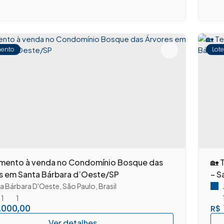
ento
Lot
venda no Condomínio Bosque das
🏡 
s em Santa Bárbara d’Oeste/SP
– S
a Bárbara D'Oeste
,
São Paulo
,
Brasil
1
1
.000,00
R$