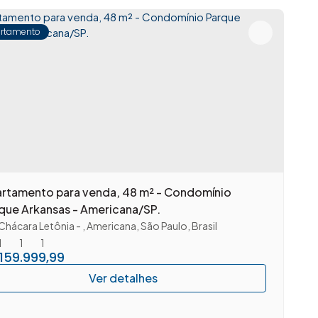
rtamento
rtamento para venda, 48 m² - Condomínio
que Arkansas - Americana/SP.
Chácara Letônia
,
Americana
,
São Paulo
,
Brasil
1
1
1
159.999,99