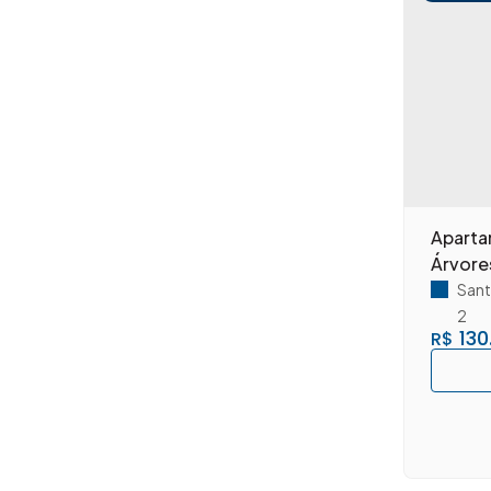
Parque Residencial Nardini (4)
Parque Universitário (8)
Recanto Azul (1)
Residencial Boa Vista (1)
São Manoel (5)
Vila Dainese (1)
Vila Louricilda (1)
Vila Massucheto (2)
Apartamento à 
Vila Medon (1)
Árvore
Vila Omar (3)
Sant
Vila Pavan (1)
2
Vila Santa Maria (1)
130
R$
Santa Bárbara D'Oeste (100)
Jardim Adélia II (1)
Jardim das Laranjeiras (5)
Jardim Mollon (4)
Jardim Santa Alice (2)