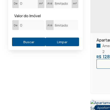
Jardim Boer II (3)
De
m²
Até
m²
Jardim Briedis (1)
Jardim da Balsa I (1)
Valor do Imóvel
Jardim da Balsa II (4)
De
Até
Jardim Dona Judith (6)
Jardim Girassol (1)
Aparta
Jardim Glória (9)
Buscar
Limpar
Amer
Jardim Ipiranga (5)
2
Jardim Jacyra (4)
128
R$
Jardim Progresso (2)
Jardim Recanto (9)
Jardim Terramérica I (3)
Jardim Terramérica II (1)
Loteamento Industrial Machadinho (4)
Paraíso (1)
Parque Gramado (1)
Parque Nova Carioba (2)
Apartam
Parque Novo Mundo (1)