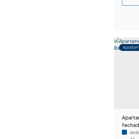
Lagoa Seca (1)
Vila Tereza (1)
Campinas (2)
Centro (1)
Jardim Santa Genebra II (Barão Geraldo) (1)
Santa Clara D'Oeste (1)
Apartam
Planalto do Sol II (1)
Aparta
fechad
Jardi