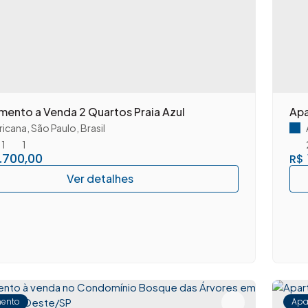
mento a Venda 2 Quartos Praia Azul
Apa
icana
,
São Paulo
,
Brasil
1
1
.700,00
R$
ento
Apa