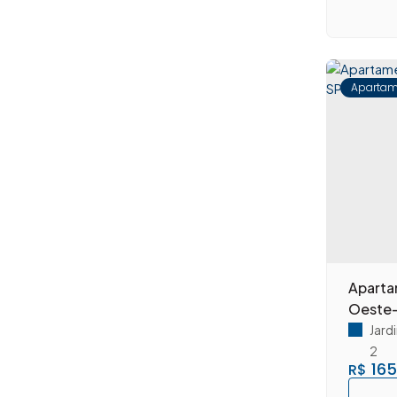
Parque Residencial Santa Inês (3)
Planalto do sol (2)
Planalto do Sol II (9)
Recreio Alvorada (2)
Apartam
Reserva Centenária (1)
Residencial Dona Margarida (4)
Terras de Santa Bárbara (2)
Vila Brasil (4)
Vila Siqueira Campos (1)
Vila Tereza (2)
Nova Odessa (9)
Centro (2)
Jardim das Palmeiras I (3)
Aparta
Jardim Marajoara (2)
Oeste-
Parque Fabrício (2)
Jard
(3)
2
165
R$
Jardim São Domingos (1)