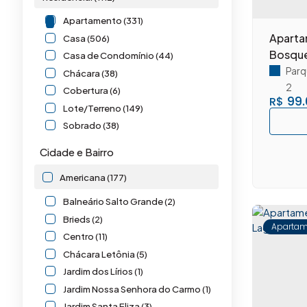
Apartamento (331)
Aparta
Casa (506)
Bosque
Casa de Condomínio (44)
Parq
Chácara (38)
2
Cobertura (6)
99.
R$
Lote/Terreno (149)
Sobrado (38)
Misto (16)
Cidade e Bairro
Outros (16)
Americana (177)
Comercial (5)
Balneário Salto Grande (2)
Comercial (2)
Brieds (2)
Apartam
Loja (1)
Centro (11)
Prédio (1)
Chácara Letônia (5)
Salas Comerciais (1)
Jardim dos Lírios (1)
Jardim Nossa Senhora do Carmo (1)
Industrial (1)
Jardim Santa Eliza (3)