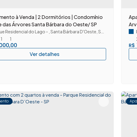
mento à Venda | 2 Dormitórios | Condomínio
Apa
 das Árvores Santa Bárbara do Oeste/ SP
Arv
ue Residencial do Lago
,
Santa Bárbara D'Oeste
,
São Paulo
,
Brasil
1
1
000,00
R$
ento
Apa