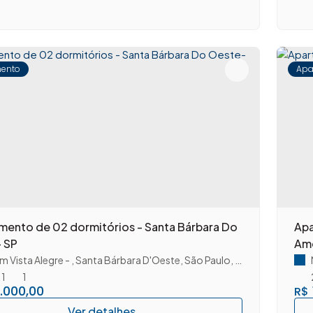
ento
Apa
mento de 02 dormitórios - Santa Bárbara Do
Apa
 SP
Am
im Vista Alegre
,
Santa Bárbara D'Oeste
,
São Paulo
,
Brasil
1
1
.000,00
R$