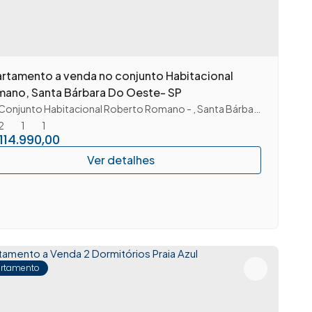
rtamento a venda no conjunto Habitacional
ano, Santa Bárbara Do Oeste- SP
Conjunto Habitacional Roberto Romano
,
Santa Bárbara D'Oeste
,
S
2
1
1
114.990,00
rtamento