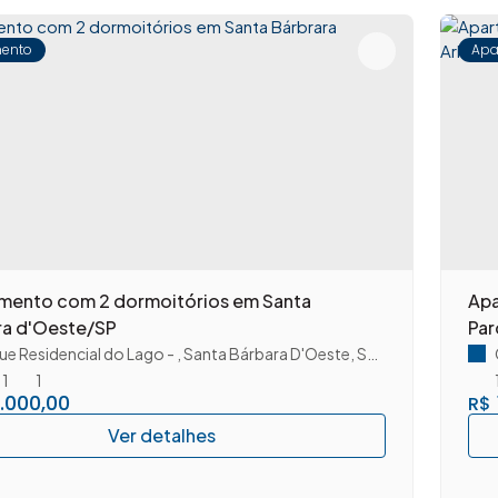
ento
Apa
mento com 2 dormoitórios em Santa
Apa
ra d'Oeste/SP
Par
ue Residencial do Lago
,
Santa Bárbara D'Oeste
,
São Paulo
,
Brasil
1
1
.000,00
R$