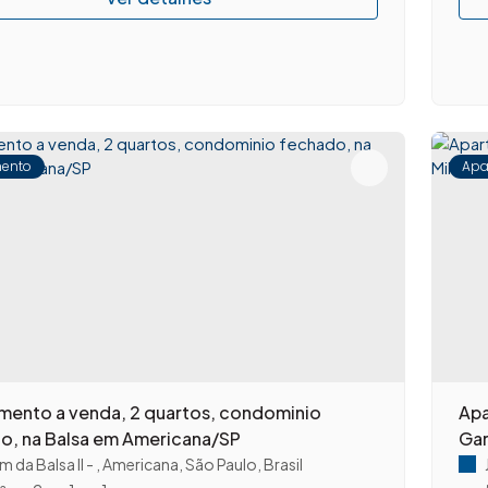
ento
Apa
mento a venda, 2 quartos, condominio
Apa
o, na Balsa em Americana/SP
Gar
m da Balsa II
,
Americana
,
São Paulo
,
Brasil