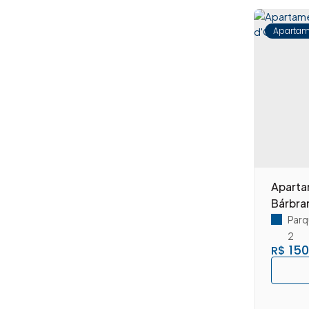
Jardim São Francisco (10)
Centro (7)
Apartam
Chácara São Sebastião (1)
Conjunto Habitacional Roberto Romano (1)
Jardim Bela Vista (1)
Jardim Boa Vista (4)
Jardim Dona Regina (7)
jardim dos manacas (4)
Jardim Firenze (1)
Jardim Rosemary (2)
Aparta
Jardim Santa Rita de Cássia (1)
Bárbra
Jardim São Camilo (1)
Parq
Jardim Vista Alegre (4)
2
Lagoa Seca (7)
150
R$
Parque Eldorado (1)
Parque Planalto (2)
Parque Residencial do Lago (4)