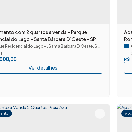
mento com 2 quartos à venda – Parque
Apa
ncial do Lago - Santa Bárbara D´Oeste - SP
Rom
ue Residencial do Lago
,
Santa Bárbara D'Oeste
,
São Paulo
,
Brasil
1
.000,00
R$
ento
Apa