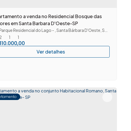
rtamento a venda no Residencial Bosque das
ores em Santa Barbara D'Oeste-SP
Parque Residencial do Lago
,
Santa Bárbara D'Oeste
,
São Paulo
,
Bras
2
1
1
110.000,00
rtamento