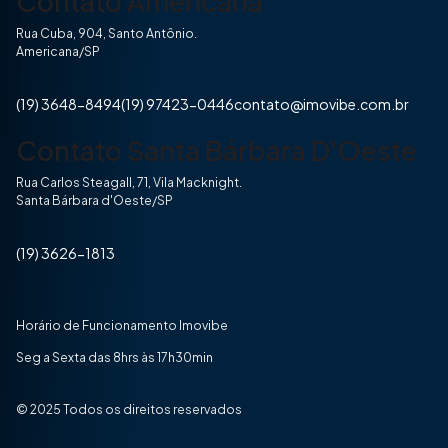
Contato Americana
Rua Cuba, 904, Santo Antônio.
Americana/SP
(19) 3648-8494
(19) 97423-0446
contato@imovibe.com.br
Contato Santa Bárbara D'Oeste
Rua Carlos Steagall, 71, Vila Macknight.
Santa Bárbara d'Oeste/SP
(19) 3626-1813
Horário de Funcionamento Imovibe
Seg a Sexta das 8hrs às 17h30min
© 2025 Todos os direitos reservados