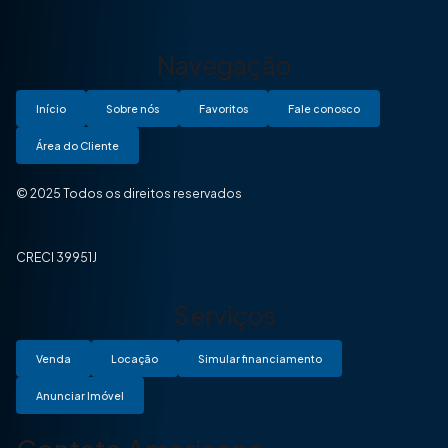
Navegação
Início
Sobre nós
Favoritos
Fale conosco
Área do Cliente
© 2025 Todos os direitos reservados
CRECI 39951J
Serviços
Venda
Locação
Simular financiamento
Anunciar Imóvel