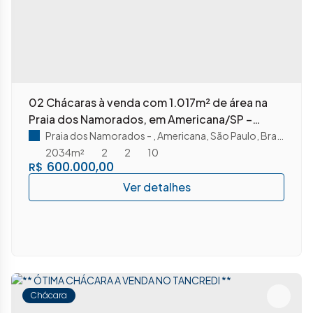
02 Chácaras à venda com 1.017m² de área na
Praia dos Namorados, em Americana/SP –
Matrículas independentes, podem ser vendidas
Praia dos Namorados
,
Americana
,
São Paulo
,
Brasil
juntas ou separadas!
2034m²
2
2
10
600.000,00
R$
Chácara