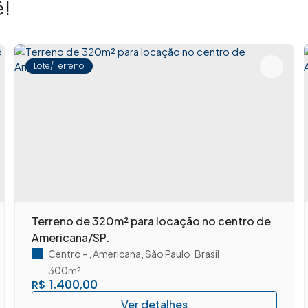
!
ando toda a assessoria necessária para garantir
Lote/Terreno
o que uma negociação: é um novo capítulo na vida de
esultados, sempre com clareza, agilidade e
Terreno de 320m² para locação no centro de
em você.
Americana/SP.
Centro
,
Americana
,
São Paulo
,
Brasil
300m²
1.400,00
R$