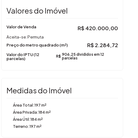
Valores do Imóvel
Valor de Venda
R$
420.000,00
Aceita-se: Permuta
R$
2.284,72
Preço do metro quadrado (m²)
Valor do IPTU (12
906,25 divididos em 12
R$
parcelas)
parcelas
Medidas do Imóvel
Área Total:
197 m²
Área Privada:
184 m²
Área Útil:
184 m²
Terreno:
197 m²