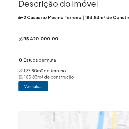
Descrição do Imóvel
🏡
2 Casas no Mesmo Terreno | 183,83m² de Constr
💰
R$ 420.000,00
🔄 Estuda permuta
📐 197,80m² de terreno
🏗️ 183,83m² de construção
Ver mais...
🏠 Casa 1
🏗️ 66m² de construção
🛋️ Sala de estar
🍽️ Cozinha
📦 Despensa
🛏️ 01 dormitório