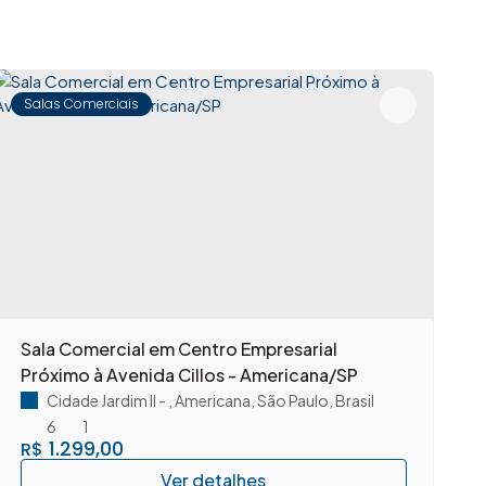
Salas Comerciais
Sala Comercial em Centro Empresarial
S
Próximo à Avenida Cillos - Americana/SP
A
Cidade Jardim II
,
Americana
,
São Paulo
,
Brasil
6
1
1.299,00
R$