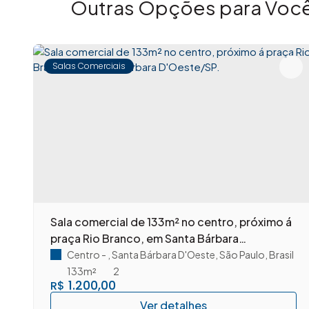
Outras Opções para Você
Atuamos na compra, venda e locação de imóveis, prest
transações seguras e tranquilas.
Salas Comerciais
Acreditamos que cada imóvel representa muito mais d
quem compra, vende ou aluga.
Nosso atendimento é próximo, humano e orientado a r
responsabilidade em cada etapa do processo.
Sala comercial de 133m² no centro, próximo á
✨
Imovibe Imóveis. A imobiliária que causa magia 
praça Rio Branco, em Santa Bárbara
D'Oeste/SP.
Centro
,
Santa Bárbara D'Oeste
,
São Paulo
,
Brasil
133m²
2
1.200,00
R$