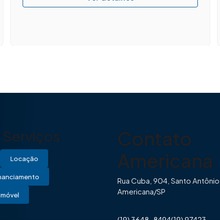
Contato
Serviços
Americana
Locação
inanciamento
Rua Cuba, 904, Santo Antônio
Americana/SP
Imóvel
(19) 3648-8494
(19) 97423-