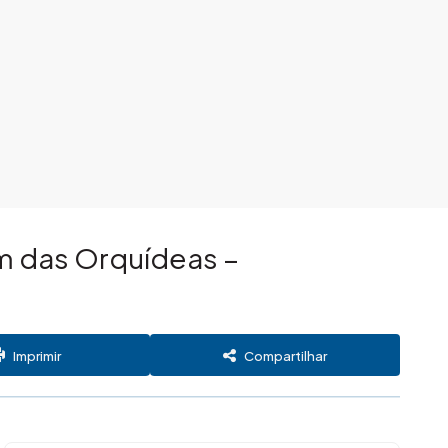
m das Orquídeas –
Imprimir
Compartilhar