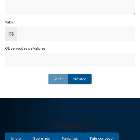
Valor:
R$
Observações de Valores:
Voltar
Próximo
Navegação
Início
Sobre nós
Favoritos
Fale conosco