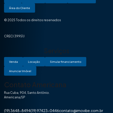
Área do Cliente
© 2025 Todos os direitos reservados
CRECI 39951J
Serviços
Venda
Locação
Simular financiamento
Anunciar Imóvel
Contato Americana
Rua Cuba, 904, Santo Antônio.
Americana/SP
(19) 3648-8494
(19) 97423-0446
contato@imovibe.com.br