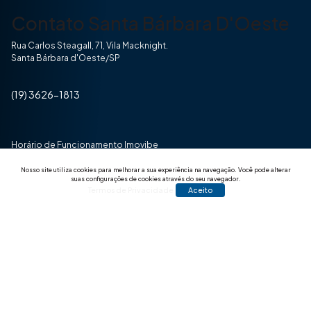
Contato Santa Bárbara D'Oeste
Rua Carlos Steagall, 71, Vila Macknight.
Santa Bárbara d'Oeste/SP
(19) 3626-1813
Horário de Funcionamento Imovibe
Seg a Sexta das 8hrs às 17h30min
Nosso site utiliza cookies para melhorar a sua experiência na navegação.
Você pode alterar
suas configurações de cookies através do seu navegador.
Termos de Privacidade
Aceito
© 2025 Todos os direitos reservados