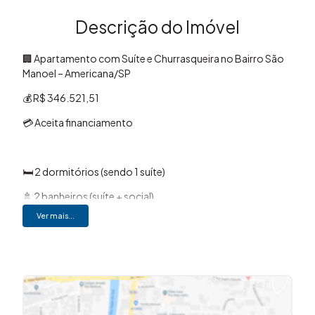
Descrição do Imóvel
🏢 Apartamento com Suíte e Churrasqueira no Bairro São
Manoel – Americana/SP
💰 R$ 346.521,51
💳 Aceita financiamento
🛏️ 2 dormitórios (sendo 1 suíte)
🚿 2 banheiros (suíte + social)
Ver mais...
🚗 1 vaga de garagem
📐 56m² de área útil
🍖 Sacada com churrasqueira