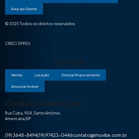
Área do Cliente
© 2025 Todos os direitos reservados
CRECI 39951J
Serviços
Venda
Locação
Simular financiamento
Anunciar Imóvel
Contato Americana
Rua Cuba, 904, Santo Antônio.
Americana/SP
(19) 3648-8494
(19) 97423-0446
contato@imovibe.com.br