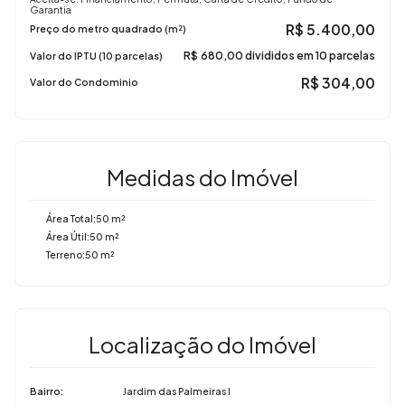
Garantia
🔐 Portaria 24 horas
R$
5.400,00
Preço do metro quadrado (m²)
🚪 Portão eletrônico
📞 Interfone
R$
680,00 divididos em 10 parcelas
Valor do IPTU (10 parcelas)
📹 Câmeras de segurança
R$
304,00
Valor do Condominio
⚡ Cerca elétrica
🎉 Salão de festas com churrasqueira e cozinha equipada
🛝 Playground
🚲 Bicicletário
🛒 Micro market
Medidas do Imóvel
🛗 02 elevadores
Área Total:
50 m²
Área Útil:
50 m²
📍 Localizado no bairro Jardim das Palmeiras, em Nova
Terreno:
50 m²
Odessa/SP, em uma região estratégica e de fácil acesso,
próximo ao SESI e às principais avenidas da cidade. A
localização oferece praticidade para o dia a dia, com
supermercados, escolas, farmácias, UBS, academias,
Localização do Imóvel
lotérica, restaurantes e diversos comércios e serviços
próximos.
Bairro:
Jardim das Palmeiras I