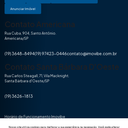
Anunciar Imóvel
Contato Americana
Rua Cuba, 904, Santo Antônio.
Americana/SP
(19) 3648-8494
(19) 97423-0446
contato@imovibe.com.br
Contato Santa Bárbara D'Oeste
Rua Carlos Steagall, 71, Vila Macknight.
Santa Bárbara d'Oeste/SP
(19) 3626-1813
Horário de Funcionamento Imovibe
Seg a Sexta das 8hrs às 17h30min
Nosso site utiliza cookies para melhorar a sua experiência na navegação.
Você pode alterar