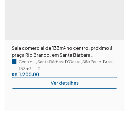
Sala comercial de 133m² no centro, próximo á
praça Rio Branco, em Santa Bárbara
D'Oeste/SP.
rasil
Centro
,
Santa Bárbara D'Oeste
,
São Paulo
,
Brasil
133m²
2
1.200,00
R$