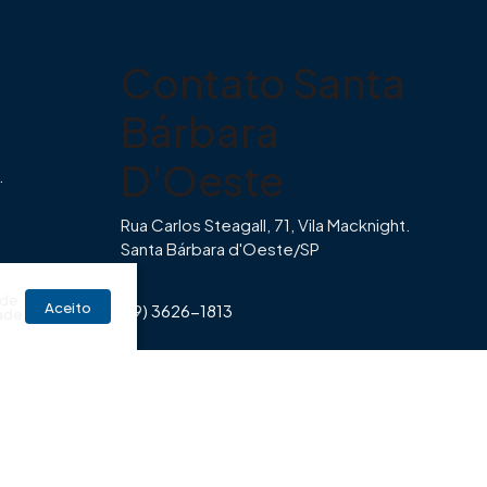
Contato Santa
Bárbara
D'Oeste
.
Rua Carlos Steagall, 71, Vila Macknight.
Santa Bárbara d'Oeste/SP
br
 de
Aceito
(19) 3626-1813
ade
Horário de Funcionamento Imovibe
Seg a Sexta das 8hrs às 17h30min