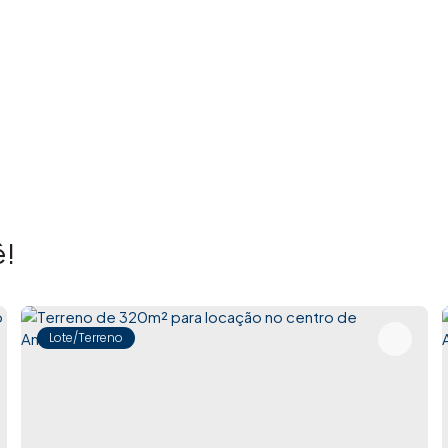
!
Lote/Terreno