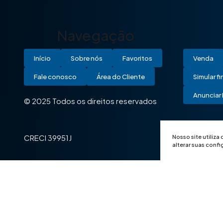
Navegação
Início
Sobre nós
Favoritos
Venda
Fale conosco
Área do Cliente
Simular f
Anunciar 
© 2025 Todos os direitos reservados
Nosso site utiliza
CRECI 39951J
alterar suas conf