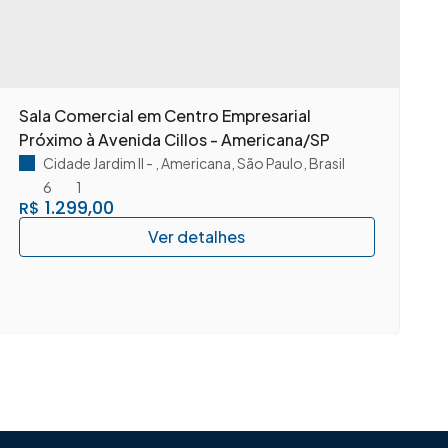
Sala Comercial em Centro Empresarial
A
Próximo à Avenida Cillos - Americana/SP
c
A
Cidade Jardim II
,
Americana
,
São Paulo
,
Brasil
6
1
1.299,00
R$