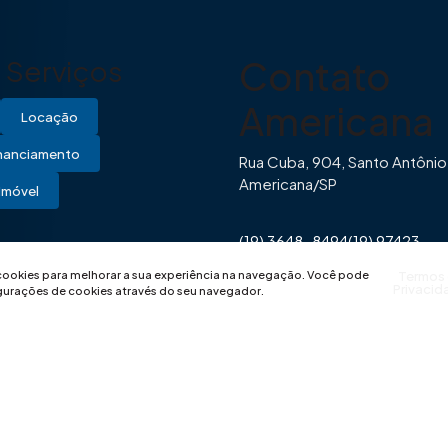
Contato
Serviços
Americana
Locação
inanciamento
Rua Cuba, 904, Santo Antônio
Americana/SP
Imóvel
(19) 3648-8494
(19) 97423-
0446
contato@imovibe.com.
 cookies para melhorar a sua experiência na navegação.
Você pode
Termos
Privacid
igurações de cookies através do seu navegador.