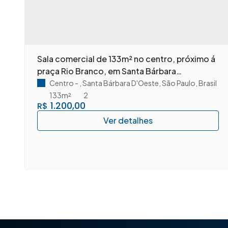
m
Sala comercial de 133m² no centro, próximo á
praça Rio Branco, em Santa Bárbara
D'Oeste/SP.
Centro
,
Santa Bárbara D'Oeste
,
São Paulo
,
Brasil
133m²
2
1.200,00
R$