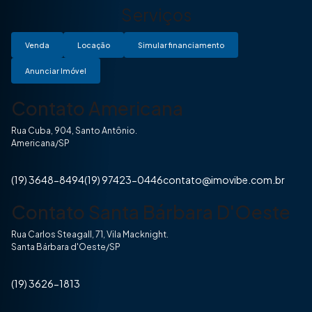
Serviços
Venda
Locação
Simular financiamento
Anunciar Imóvel
Contato Americana
Rua Cuba, 904, Santo Antônio.
Americana/SP
(19) 3648-8494
(19) 97423-0446
contato@imovibe.com.br
Contato Santa Bárbara D'Oeste
Rua Carlos Steagall, 71, Vila Macknight.
Santa Bárbara d'Oeste/SP
(19) 3626-1813