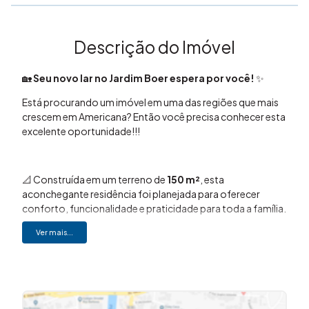
Descrição do Imóvel
🏡
Seu novo lar no Jardim Boer espera por você!
✨
Está procurando um imóvel em uma das regiões que mais
crescem em Americana? Então você precisa conhecer esta
excelente oportunidade!!!
📐 Construída em um terreno de
150 m²
, esta
aconchegante residência foi planejada para oferecer
conforto, funcionalidade e praticidade para toda a família.
Ver mais...
✨
Destaques do imóvel:
🛏️ 3 dormitórios, sendo 1 suíte no piso superior
🍖 Espaço gourmet com churrasqueira e lavabo,