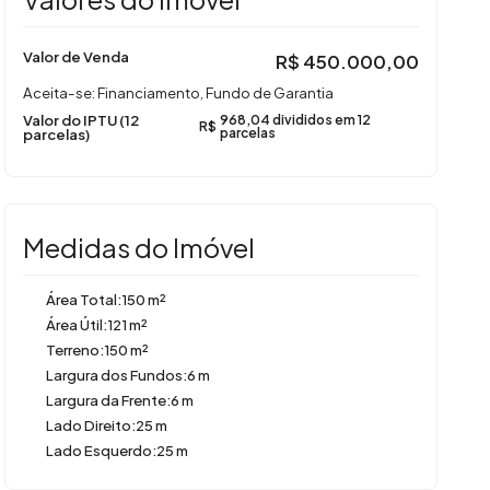
Valor de Venda
R$
450.000,00
Aceita-se: Financiamento, Fundo de Garantia
Valor do IPTU (12
968,04 divididos em 12
R$
parcelas)
parcelas
Medidas do Imóvel
Área Total:
150 m²
Área Útil:
121 m²
Terreno:
150 m²
Largura dos Fundos:
6 m
Largura da Frente:
6 m
Lado Direito:
25 m
Lado Esquerdo:
25 m