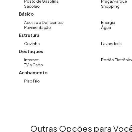
Posto de Gasolina
Praça/Parque
Sacolão
Shopping
Básico
Acesso a Deficientes
Energia
Pavimentação
Água
Estrutura
Cozinha
Lavanderia
Destaques
Internet
Portão Eletrônic
TV a Cabo
Acabamento
Piso Frio
Outras Opções para Você