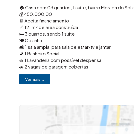
🏠 Casa com 03 quartos, 1 suíte, bairro Morada do So
💰 450.000,00
📄 Aceita financiamento
📐 121 m² de área construída
🛏️ 3 quartos, sendo 1 suíte
🍽️ Cozinha
🛋️ 1 sala ampla, para sala de estar/tv e jantar
🚽 1 Banheiro Social
🧺 1 Lavanderia com possível despensa
🚗 2 vagas de garagem cobertas
Ver mais...
📍 Localizada no bairro Morada do Sol, em Americana /S
supermercados, padarias, farmácias, demais comércios 
proporcionando praticidade e facilidade no dia a dia.
✨ Esta casa se destaca pelo bom aproveitamento do t
natural. Uma excelente oportunidade para quem busca
regiões da cidade.