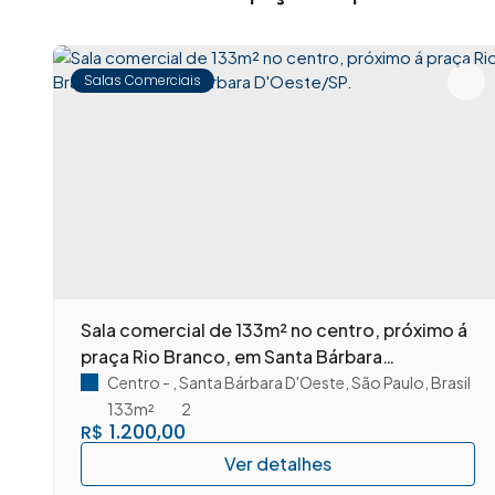
Salas Comerciais
m
Sala comercial de 133m² no centro, próximo á
praça Rio Branco, em Santa Bárbara
D'Oeste/SP.
Centro
,
Santa Bárbara D'Oeste
,
São Paulo
,
Brasil
133m²
2
1.200,00
R$