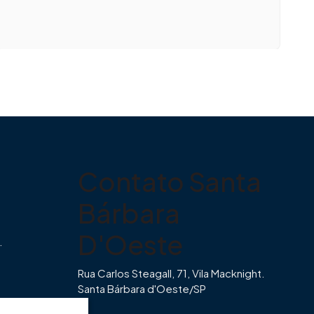
Contato Santa
Bárbara
D'Oeste
.
Rua Carlos Steagall, 71, Vila Macknight.
Santa Bárbara d'Oeste/SP
br