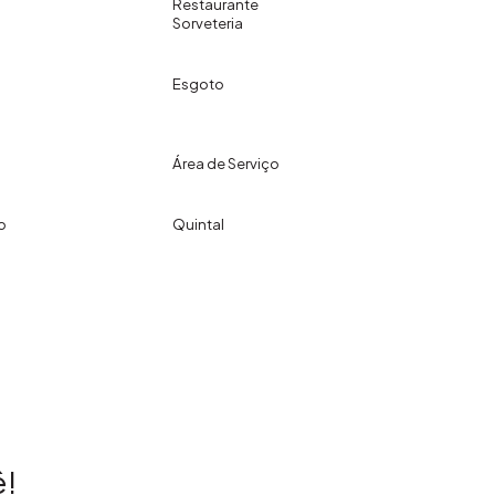
Restaurante
Sorveteria
Esgoto
Área de Serviço
o
Quintal
!