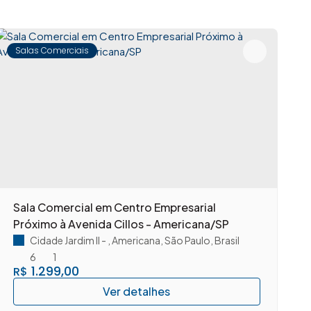
Salas Comerciais
Sala Comercial em Centro Empresarial
A
Próximo à Avenida Cillos - Americana/SP
c
A
Cidade Jardim II
,
Americana
,
São Paulo
,
Brasil
6
1
1.299,00
R$