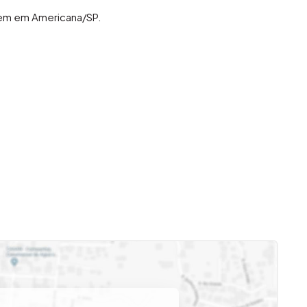
l em em Americana/SP.
P, uma região valorizada, com fácil acesso a
e serviços, e às principais vias da cidade,
erreno, boa distribuição dos cômodos, e boa iluminação
 privacidade e qualidade de Vida, em uma das melhores