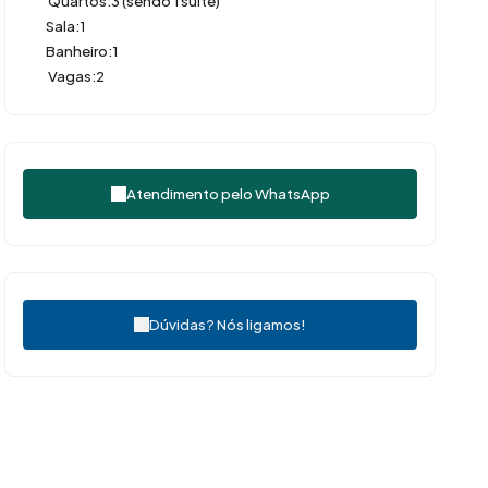
Quartos:
3 (sendo 1 suíte)
Sala:
1
Banheiro:
1
Vagas:
2
Atendimento pelo
WhatsApp
Dúvidas? Nós ligamos!