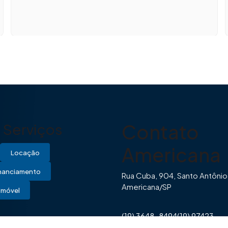
Contato
Serviços
Americana
Locação
inanciamento
Rua Cuba, 904, Santo Antônio
Americana/SP
Imóvel
(19) 3648-8494
(19) 97423-
0446
contato@imovibe.com.