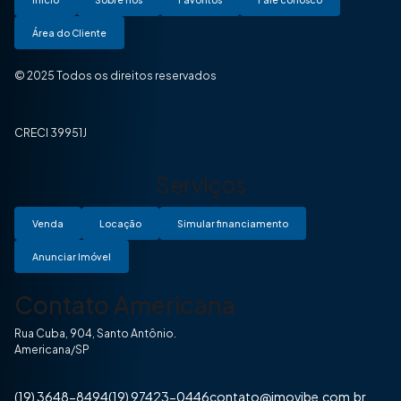
Área do Cliente
© 2025 Todos os direitos reservados
CRECI 39951J
Serviços
Venda
Locação
Simular financiamento
Anunciar Imóvel
Contato Americana
Rua Cuba, 904, Santo Antônio.
Americana/SP
(19) 3648-8494
(19) 97423-0446
contato@imovibe.com.br