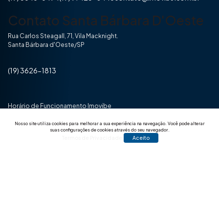
Contato Santa Bárbara D'Oeste
Rua Carlos Steagall, 71, Vila Macknight.
Santa Bárbara d'Oeste/SP
(19) 3626-1813
Horário de Funcionamento Imovibe
Seg a Sexta das 8hrs às 17h30min
Nosso site utiliza cookies para melhorar a sua experiência na navegação.
Você pode alterar
suas configurações de cookies através do seu navegador.
Termos de Privacidade
Aceito
© 2025 Todos os direitos reservados