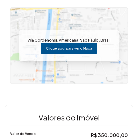
Vila Cordenonsi
,
Americana
,
São Paulo
,
Brasil
Clique aqui para ver o
Mapa
Valores do Imóvel
Valor de Venda
R$
350.000,00