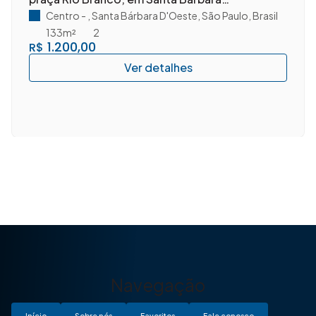
D'Oeste/SP.
Centro
,
Santa Bárbara D'Oeste
,
São Paulo
,
Brasil
133m²
2
1.200,00
R$
Navegação
Início
Sobre nós
Favoritos
Fale conosco