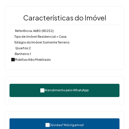
Características do Imóvel
Referência:
4680
(R0252)
Tipo de Imóvel:
Residencial
»
Casa
Estágio do Imóvel:
Somente Terreno
Quartos:
2
Banheiro:
1
Mobílias:
Não Mobiliado
Atendimento pelo
WhatsApp
Dúvidas? Nós ligamos!