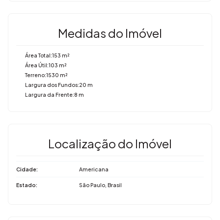
Uma excelente oportunidade para quem deseja morar em
uma casa dentro de condomínio, com conforto, lazer e
Medidas do Imóvel
valorização.
Área Total:
153 m²
Gostou desse imóvel? Me liga!
Área Útil:
103 m²
Terreno:
1530 m²
Imovibe Imóveis – (19) 3648-8494
Largura dos Fundos:
20 m
Largura da Frente:
8 m
Localização do Imóvel
Cidade:
Americana
Estado:
São Paulo, Brasil