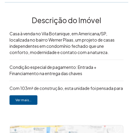
Descrição do Imóvel
Casa à venda no Vila Botanique, em Americana/SP,
localizada no bairro Werner Plaas, um projeto de casas
independentes em condomínio fechado que une
conforto, modernidade e contato com a natureza.
Condição especial de pagamento: Entrada +
Financiamento na entrega das chaves
Com 103m² de construção, esta unidade foi pensada para
oferecer praticidade e funcionalidade em todos os
ambientes. São 3 dormitórios, sendo 1 suíte, além de
Ver mais...
lavabo, sala de TV, sala de jantar integrada e cozinha com
despensa, garantindo organização no dia a dia. A área de
serviço é independente e o imóvel conta com 2 vagas de
garagem.