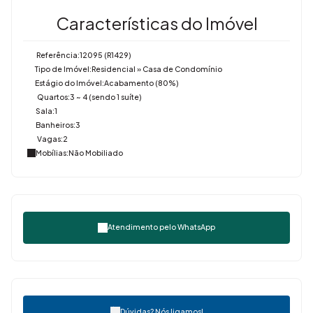
Características do Imóvel
Referência:
12095
(R1429)
Tipo de Imóvel:
Residencial
»
Casa de Condomínio
Estágio do Imóvel:
Acabamento (80%)
Quartos:
3 ~ 4 (sendo 1 suíte)
Sala:
1
Banheiros:
3
Vagas:
2
Mobílias:
Não Mobiliado
Atendimento pelo
WhatsApp
Dúvidas? Nós ligamos!