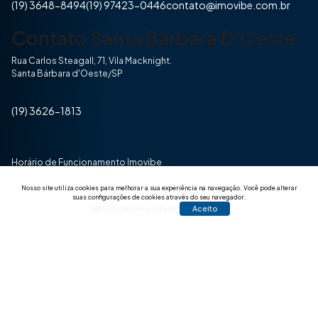
(19) 3648-8494
(19) 97423-0446
contato@imovibe.com.br
Contato Santa Bárbara D'Oeste
Rua Carlos Steagall, 71, Vila Macknight.
Santa Bárbara d'Oeste/SP
(19) 3626-1813
Horário de Funcionamento Imovibe
Seg a Sexta das 8hrs às 17h30min
Nosso site utiliza cookies para melhorar a sua experiência na navegação.
Você pode alterar
suas configurações de cookies através do seu navegador.
Termos de Privacidade
Aceito
© 2025 Todos os direitos reservados