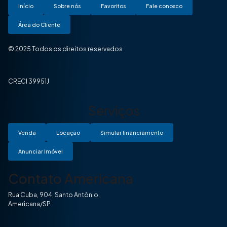
Início
Sobre nós
Favoritos
Fale conosco
Área do Cliente
© 2025 Todos os direitos reservados
CRECI 39951J
Serviços
Venda
Locação
Simular financiamento
Anunciar Imóvel
Contato Americana
Rua Cuba, 904, Santo Antônio.
Americana/SP