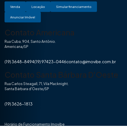
Venda
Locação
Simular financiamento
Anunciar Imóvel
Contato Americana
Rua Cuba, 904, Santo Antônio.
Americana/SP
(19) 3648-8494
(19) 97423-0446
contato@imovibe.com.br
Contato Santa Bárbara D'Oeste
Rua Carlos Steagall, 71, Vila Macknight.
Santa Bárbara d'Oeste/SP
(19) 3626-1813
Horário de Funcionamento Imovibe