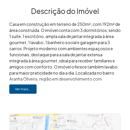
Descrição do Imóvel
Casa em construção em terreno de 250m², com 192m² de
área construída. O imóvel conta com 3 dormitórios, sendo
1 suíte, 1 escritório, ampla sala de jantar integrada à área
gourmet, 1 lavabo, 1 banheiro social e garagem para 3
carros. Projeto moderno com ambientes espaçosos e
funcionais, destaque para a sala de jantar extensa
integrada à área gourmet, ideal para receber familiares e
amigos com conforto. O imóvel oferece também lavabo
para maior praticidade no dia a dia. Localizada no bairro
Aranha Oliveira, região em desenvolvimento com
valorização crescente. Próximo a escolas, mercados,
Ver mais...
farmácias e com fácil acesso às principais vias da cidade.
Essa é a chance de morar bem e do seu jeito! Gostou desse
imóvel? Me liga! Imovibe Imóveis (19) 3648-8494 A
imobiliária que causa magia em você.