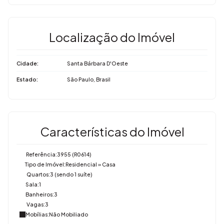
Localização do Imóvel
Cidade:
Santa Bárbara D'Oeste
Estado:
São Paulo, Brasil
Características do Imóvel
Referência:
3955
(R0614)
Tipo de Imóvel:
Residencial
»
Casa
Quartos:
3 (sendo 1 suíte)
Sala:
1
Banheiros:
3
Vagas:
3
Mobílias:
Não Mobiliado