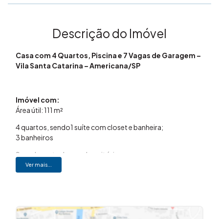
Descrição do Imóvel
Casa com 4 Quartos, Piscina e 7 Vagas de Garagem –
Vila Santa Catarina – Americana/SP
Imóvel com:
Área útil: 111 m²
4 quartos, sendo1 suíte com closet e banheira;
3 banheiros
Sacada em todos os dormitórios;
Ver mais...
Armários planejados;
Ar-condicionado nos dormitórios;
Sala de estar com ar-condicionado;