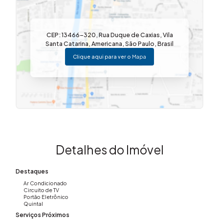
Lavabo;
Cozinha com planejados;
CEP: 13466-320
,
Rua Duque de Caxias
,
Vila
Copa integrada à sala de jantar;
Santa Catarina
,
Americana
,
São Paulo
,
Brasil
Piscina;
Clique aqui para ver o
Mapa
Lavanderia;
Área de serviço;
Despensa;
Quarto de apoio para funcionário;
Banheiro externo;
Detalhes do Imóvel
7 vagas de garagem, sendo 4 cobertas;
Destaques
Portão eletrônico;
Ar Condicionado
Circuito de TV
Cerca elétrica.
Portão Eletrônico
Quintal
Serviços Próximos