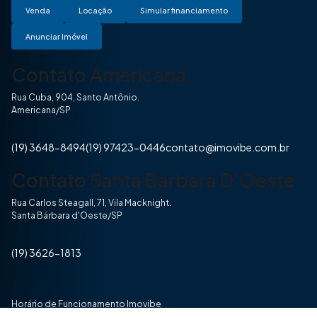
Venda
Locação
Simular financiamento
Anunciar Imóvel
Contato Americana
Rua Cuba, 904, Santo Antônio.
Americana/SP
(19) 3648-8494
(19) 97423-0446
contato@imovibe.com.br
Contato Santa Bárbara D'Oeste
Rua Carlos Steagall, 71, Vila Macknight.
Santa Bárbara d'Oeste/SP
(19) 3626-1813
Horário de Funcionamento Imovibe