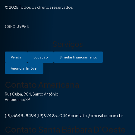
© 2025 Todos os direitos reservados
CRECI 39951J
Serviços
Venda
Locação
Simular financiamento
Anunciar Imóvel
Contato Americana
Rua Cuba, 904, Santo Antônio.
Americana/SP
(19) 3648-8494
(19) 97423-0446
contato@imovibe.com.br
Contato Santa Bárbara D'Oeste