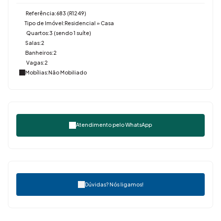
Referência:
683
(R1249)
Tipo de Imóvel:
Residencial
»
Casa
Quartos:
3 (sendo 1 suíte)
Salas:
2
Banheiros:
2
Vagas:
2
Mobílias:
Não Mobiliado
Atendimento pelo
WhatsApp
Dúvidas? Nós ligamos!