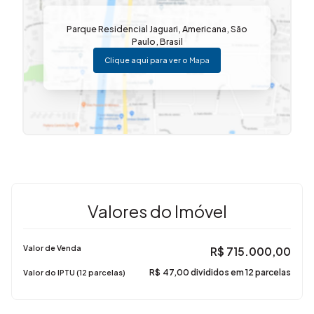
Parque Residencial Jaguari
,
Americana
,
São
Paulo
,
Brasil
Clique aqui para ver o
Mapa
Valores do Imóvel
Valor de Venda
R$
715.000,00
R$
47,00 divididos em 12 parcelas
Valor do IPTU (12 parcelas)