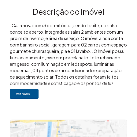
Descrição do Imóvel
. Casa nova com 3 dormitórios, sendo 1 suíte, cozinha
conceito aberto, integrada as salas 2 ambientes com um
jardim de inverno, e área de serviço. O imóvel ainda conta
com banheiro social, garagem para 02 carros com espaço
gourmet e churrasqueira, pia e 01 lavabo. . O Imóvel possui
fino acabamento, piso em porcelanato, teto rebaixado
em gesso, com iluminação em leds spots, luminárias
modernas, 04 pontos de ar condicionado e preparação
de aquecimento solar. Todos os detalhes foram feitos
com modernidade e sofisticação e os pontos de luz
deixam a casa toda iluminada e ventilada. . Ótima
Ver mais...
localização no bairro, próximo aos principais comércios,
escolas, academias, e as avenidas do bairro. . Estuda troca
por terreno e carro . Gostou? Entre em contato (19)3648-
8494 Imovibe imóveis A imobiliária que causa magia em
VOCÊ