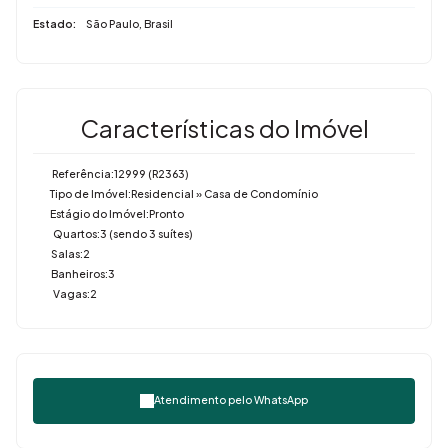
Estado:
São Paulo, Brasil
Características do Imóvel
Referência:
12999
(R2363)
Tipo de Imóvel:
Residencial
»
Casa de Condomínio
Estágio do Imóvel:
Pronto
Quartos:
3 (sendo 3 suítes)
Salas:
2
Banheiros:
3
Vagas:
2
Atendimento pelo
WhatsApp