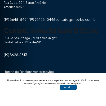
Rua Cuba, 904, Santo Antônio.
Americana/SP
(19) 3648-8494
(19) 97423-0446
contato@imovibe.com.br
Contato Santa Bárbara D'Oeste
Rua Carlos Steagall, 71, Vila Macknight.
Santa Bárbara d'Oeste/SP
(19) 3626-1813
Horário de Funcionamento Imovibe
Seg a Sexta das 8hrs às 17h30min
Nosso site utiliza cookies para melhorar a sua experiência na navegação.
Você pode alterar
suas configurações de cookies através do seu navegador.
Termos de Privacidade
Aceito
© 2025 Todos os direitos reservados