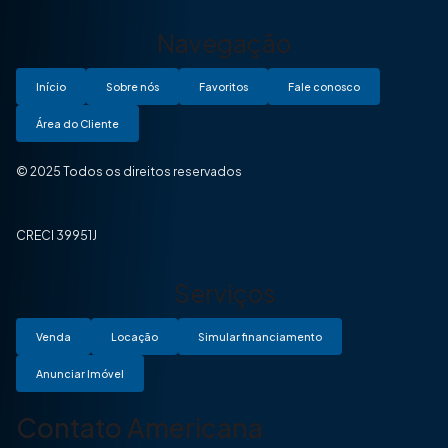
Navegação
Início
Sobre nós
Favoritos
Fale conosco
Área do Cliente
© 2025 Todos os direitos reservados
CRECI 39951J
Serviços
Venda
Locação
Simular financiamento
Anunciar Imóvel
Contato Americana