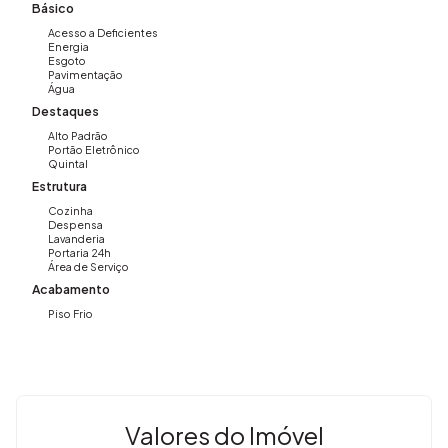
Básico
📞 Entre em contato e agende sua visita. Venha conhecer
Acesso a Deficientes
de perto esta excelente oportunidade!
Energia
Esgoto
Pavimentação
Água
WhatsApp (19)9.9742.1969 com Ricardo
Destaques
Alto Padrão
Portão Eletrônico
Quintal
Estrutura
Cozinha
Despensa
Lavanderia
Portaria 24h
Área de Serviço
Acabamento
Piso Frio
Valores do Imóvel