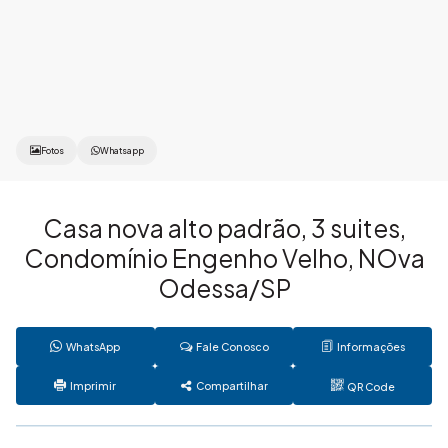
Fotos
Whatsapp
Casa nova alto padrão, 3 suites,
Condomínio Engenho Velho, NOva
Odessa/SP
WhatsApp
Fale Conosco
Informações
Imprimir
Compartilhar
QR Code