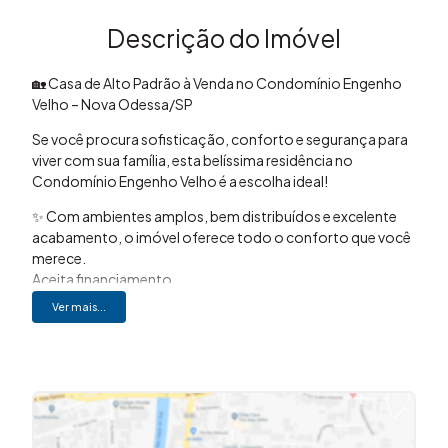
Descrição do Imóvel
🏡 Casa de Alto Padrão à Venda no Condomínio Engenho
Velho – Nova Odessa/SP
Se você procura sofisticação, conforto e segurança para
viver com sua família, esta belíssima residência no
Condomínio Engenho Velho é a escolha ideal!
✨ Com ambientes amplos, bem distribuídos e excelente
acabamento, o imóvel oferece todo o conforto que você
merece.
Aceita financiamento.
Ver mais...
📐 Terreno de 433,65m² com 211,83 m² construído
🛏️ 03 suítes, com 1 suíte casal, com closet central
🚿 03 banheiros modernos e bem distribuídos
🛋️ 02 salas amplas, perfeitas para receber amigos e
familiares
🍽️ Cozinha ampla
🧺 Lavanderia ampla e independente