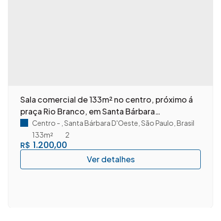
Sala comercial de 133m² no centro, próximo á
praça Rio Branco, em Santa Bárbara
D'Oeste/SP.
rasil
Centro
,
Santa Bárbara D'Oeste
,
São Paulo
,
Brasil
133m²
2
1.200,00
R$