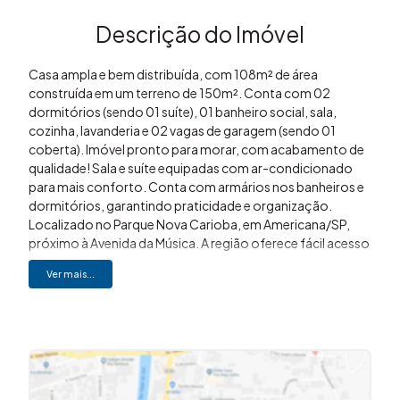
Descrição do Imóvel
Casa ampla e bem distribuída, com 108m² de área
construída em um terreno de 150m². Conta com 02
dormitórios (sendo 01 suíte), 01 banheiro social, sala,
cozinha, lavanderia e 02 vagas de garagem (sendo 01
coberta). Imóvel pronto para morar, com acabamento de
qualidade! Sala e suíte equipadas com ar-condicionado
para mais conforto. Conta com armários nos banheiros e
dormitórios, garantindo praticidade e organização.
Localizado no Parque Nova Carioba, em Americana/SP,
próximo à Avenida da Música. A região oferece fácil acesso
a comércios, escolas e demais serviços essenciais. O
Ver mais...
imóvel conta com cerca elétrica e interfone,
proporcionando mais segurança e tranquilidade para você
e sua família. Pagamento: Aceita financiamento, aproveite
essa oportunidade! Gostou desse imóvel? Me liga! Imovibe
Imóveis (19) 3648-8494 A imobiliária que causa magia em
você!