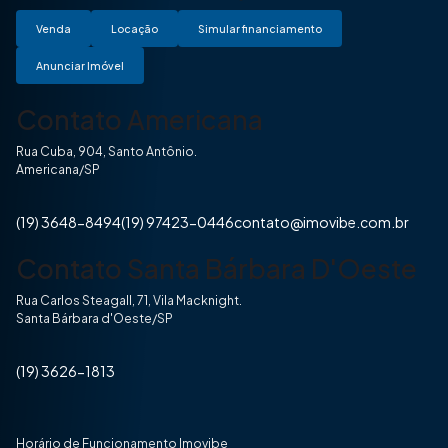
Venda
Locação
Simular financiamento
Anunciar Imóvel
Contato Americana
Rua Cuba, 904, Santo Antônio.
Americana/SP
(19) 3648-8494
(19) 97423-0446
contato@imovibe.com.br
Contato Santa Bárbara D'Oeste
Rua Carlos Steagall, 71, Vila Macknight.
Santa Bárbara d'Oeste/SP
(19) 3626-1813
Horário de Funcionamento Imovibe