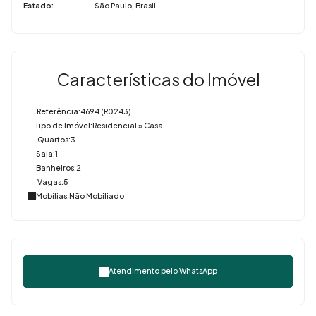
Estado:
São Paulo, Brasil
Características do Imóvel
Referência:
4694
(R0243)
Tipo de Imóvel:
Residencial
»
Casa
Quartos:
3
Sala:
1
Banheiros:
2
Vagas:
5
Mobílias:
Não Mobiliado
Atendimento pelo
WhatsApp