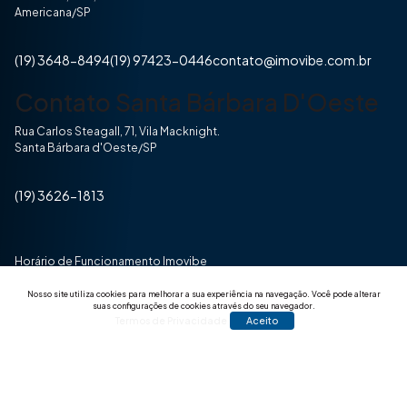
Americana/SP
(19) 3648-8494
(19) 97423-0446
contato@imovibe.com.br
Contato Santa Bárbara D'Oeste
Rua Carlos Steagall, 71, Vila Macknight.
Santa Bárbara d'Oeste/SP
(19) 3626-1813
Horário de Funcionamento Imovibe
Seg a Sexta das 8hrs às 17h30min
Nosso site utiliza cookies para melhorar a sua experiência na navegação.
Você pode alterar
suas configurações de cookies através do seu navegador.
Termos de Privacidade
Aceito
© 2025 Todos os direitos reservados