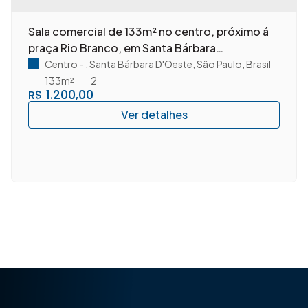
Sala comercial de 133m² no centro, próximo á
praça Rio Branco, em Santa Bárbara
D'Oeste/SP.
rasil
Centro
,
Santa Bárbara D'Oeste
,
São Paulo
,
Brasil
133m²
2
1.200,00
R$