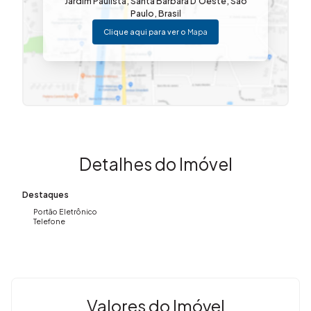
Jardim Paulista
,
Santa Bárbara D'Oeste
,
São
Paulo
,
Brasil
Clique aqui para ver o
Mapa
Detalhes do Imóvel
Destaques
Portão Eletrônico
Telefone
Valores do Imóvel