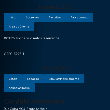
Navegação
Início
Sobre nós
Favoritos
Fale conosco
Área do Cliente
© 2025 Todos os direitos reservados
CRECI 39951J
Serviços
Venda
Locação
Simular financiamento
Anunciar Imóvel
Contato Americana
Rua Cuba, 904, Santo Antônio.