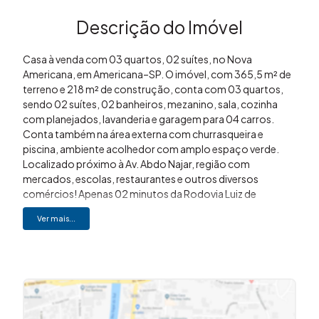
Descrição do Imóvel
Casa à venda com 03 quartos, 02 suítes, no Nova
Americana, em Americana–SP. O imóvel, com 365,5 m² de
terreno e 218 m² de construção, conta com 03 quartos,
sendo 02 suítes, 02 banheiros, mezanino, sala, cozinha
com planejados, lavanderia e garagem para 04 carros.
Conta também na área externa com churrasqueira e
piscina, ambiente acolhedor com amplo espaço verde.
Localizado próximo à Av. Abdo Najar, região com
mercados, escolas, restaurantes e outros diversos
comércios! Apenas 02 minutos da Rodovia Luiz de
Queiroz. O imóvel está em processo de regularização para
Ver mais...
aceitar financiamento bancário, restando apenas
averbação em cartório. Aceita permuta por apartamento
ou casa de menor valor. Gostou desse imóvel? Me liga!
Imovibe Imóveis (19) 3648-8494. À imobiliária que causa
magia em você