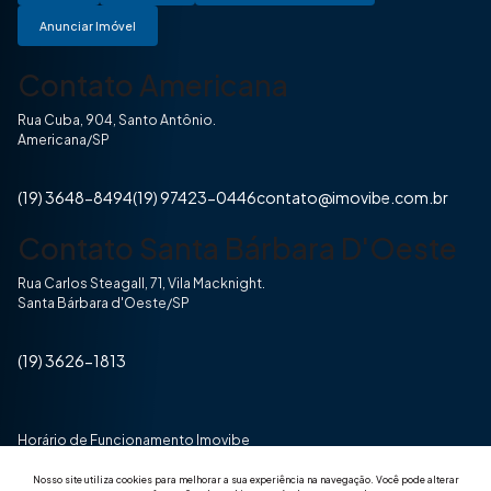
Anunciar Imóvel
Contato Americana
Rua Cuba, 904, Santo Antônio.
Americana/SP
(19) 3648-8494
(19) 97423-0446
contato@imovibe.com.br
Contato Santa Bárbara D'Oeste
Rua Carlos Steagall, 71, Vila Macknight.
Santa Bárbara d'Oeste/SP
(19) 3626-1813
Horário de Funcionamento Imovibe
Seg a Sexta das 8hrs às 17h30min
Nosso site utiliza cookies para melhorar a sua experiência na navegação.
Você pode alterar