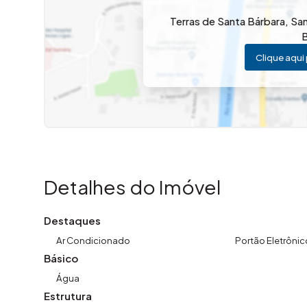
Terras de Santa Bárbara
,
San
B
Clique aqui 
Detalhes do Imóvel
Destaques
Ar Condicionado
Portão Eletrônic
Básico
Água
Estrutura