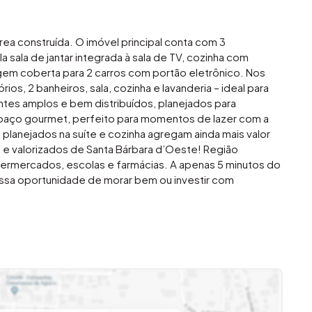
a construída. O imóvel principal conta com 3
a sala de jantar integrada à sala de TV, cozinha com
gem coberta para 2 carros com portão eletrônico. Nos
s, 2 banheiros, sala, cozinha e lavanderia – ideal para
ntes amplos e bem distribuídos, planejados para
spaço gourmet, perfeito para momentos de lazer com a
planejados na suíte e cozinha agregam ainda mais valor
s e valorizados de Santa Bárbara d’Oeste! Região
supermercados, escolas e farmácias. A apenas 5 minutos do
essa oportunidade de morar bem ou investir com
veis (19) 3648-8494 A imobiliária que causa magia em