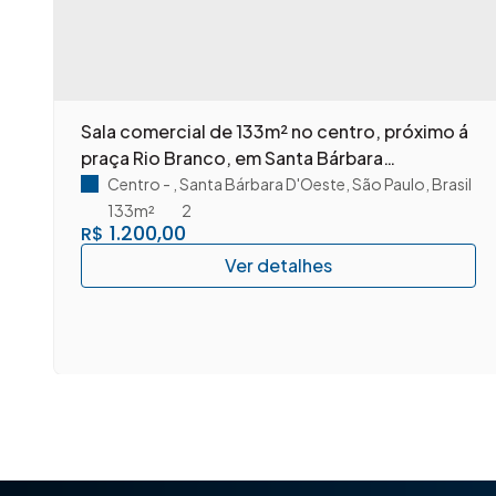
Sala comercial de 133m² no centro, próximo á
praça Rio Branco, em Santa Bárbara
D'Oeste/SP.
Centro
,
Santa Bárbara D'Oeste
,
São Paulo
,
Brasil
133m²
2
1.200,00
R$