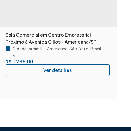
Sala Comercial em Centro Empresarial
S
Próximo à Avenida Cillos - Americana/SP
A
Cidade Jardim II
,
Americana
,
São Paulo
,
Brasil
6
1
1.299,00
R$