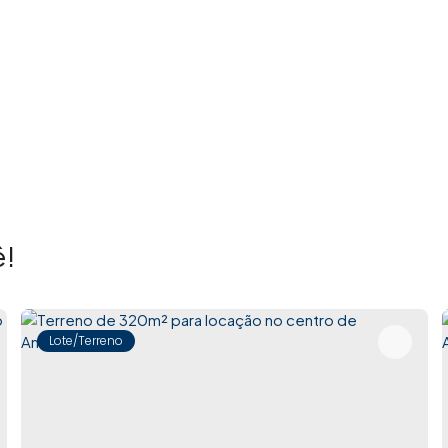
!
Lote/Terreno