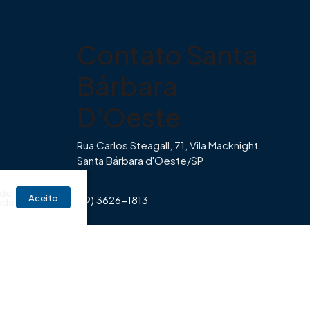
Contato Santa
Bárbara
D'Oeste
.
Rua Carlos Steagall, 71, Vila Macknight.
Santa Bárbara d'Oeste/SP
br
 de
Aceito
(19) 3626-1813
ade
Horário de Funcionamento Imovibe
Seg a Sexta das 8hrs às 17h30min