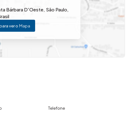
ta Bárbara D'Oeste
,
São Paulo
,
rasil
para ver o
Mapa
o
Telefone