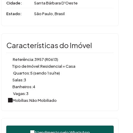
Cidade:
Santa Bárbara D'Oeste
Estado:
São Paulo, Brasil
Características do Imóvel
Referência:
3957
(R0613)
Tipo de Imóvel:
Residencial
»
Casa
Quartos:
5 (sendo 1 suíte)
Salas:
3
Banheiros:
4
Vagas:
3
Mobílias:
Não Mobiliado
Atendimento pelo
WhatsApp