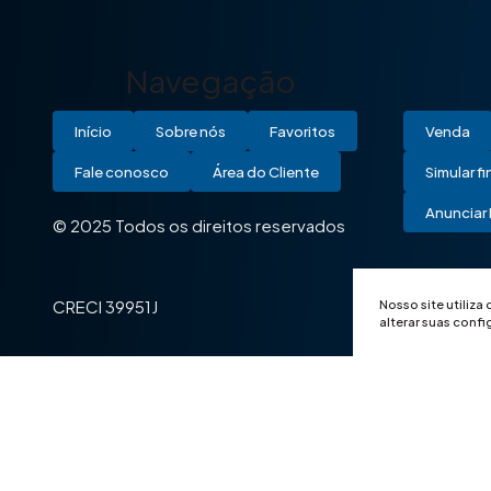
Navegação
Início
Sobre nós
Favoritos
Venda
Fale conosco
Área do Cliente
Simular f
Anunciar 
© 2025 Todos os direitos reservados
Nosso site utiliza
CRECI 39951J
alterar suas conf