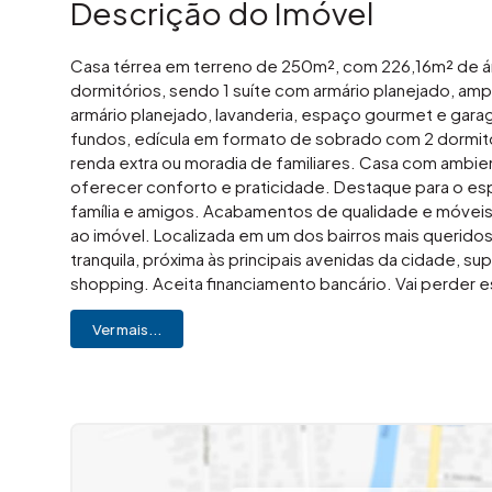
Descrição do Imóvel
Casa térrea em terreno de 250m², com 226,16m² de áre
dormitórios, sendo 1 suíte com armário planejado, ampl
armário planejado, lavanderia, espaço gourmet e gara
fundos, edícula em formato de sobrado com 2 dormitório
renda extra ou moradia de familiares. Casa com ambie
oferecer conforto e praticidade. Destaque para o e
família e amigos. Acabamentos de qualidade e móveis 
ao imóvel. Localizada em um dos bairros mais querido
tranquila, próxima às principais avenidas da cidade, 
shopping. Aceita financiamento bancário. Vai perder 
segurança? Gostou desse imóvel? Me liga! Imovibe Imó
Ver mais...
você!