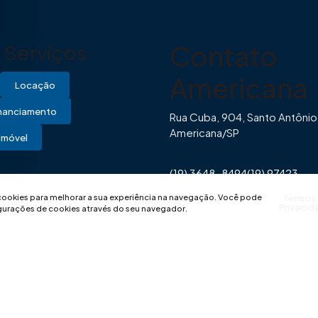
Contato
Serviços
Americana
Locação
inanciamento
Rua Cuba, 904, Santo Antônio
Americana/SP
Imóvel
(19) 3648-8494
(19) 97423-
0446
contato@imovibe.com.
 cookies para melhorar a sua experiência na navegação.
Você pode
Termos
Privacid
igurações de cookies através do seu navegador.