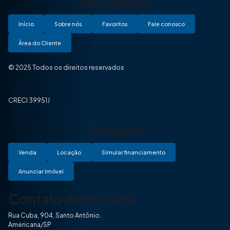
Navegação
Início
Sobre nós
Favoritos
Fale conosco
Área do Cliente
© 2025 Todos os direitos reservados
CRECI 39951J
Serviços
Venda
Locação
Simular financiamento
Anunciar Imóvel
Contato Americana
Rua Cuba, 904, Santo Antônio.
Americana/SP