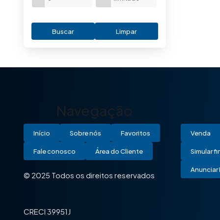
Buscar
Limpar
Navegação
Início
Sobre nós
Favoritos
Venda
Fale conosco
Área do Cliente
Simular f
Anunciar 
© 2025 Todos os direitos reservados
CRECI 39951J