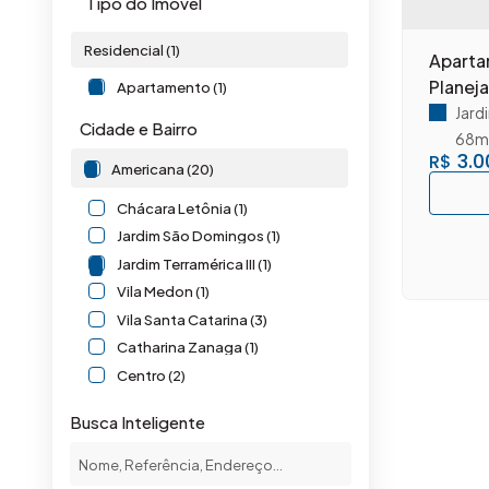
Tipo do Imóvel
Residencial (1)
Aparta
Planej
Apartamento (1)
Jardi
Cidade e Bairro
68m
3.0
R$
Americana (20)
Chácara Letônia (1)
Jardim São Domingos (1)
Jardim Terramérica III (1)
Vila Medon (1)
Vila Santa Catarina (3)
Catharina Zanaga (1)
Centro (2)
Jardim Boer I (1)
Busca Inteligente
Jardim da Balsa II (1)
Jardim Ipiranga (1)
Jardim Recanto (1)