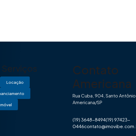
Contato
Serviços
Americana
Locação
inanciamento
Rua Cuba, 904, Santo Antônio
Americana/SP
Imóvel
(19) 3648-8494
(19) 97423-
0446
contato@imovibe.com.