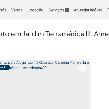
 nós
Venda
Locação
Serviços
Anunciar Imóvel
F
o em Jardim Terramérica III, Ame
ento