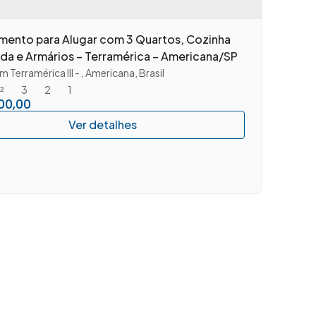
mento para Alugar com 3 Quartos, Cozinha
ada e Armários – Terramérica – Americana/SP
m Terramérica III
,
Americana
,
Brasil
²
3
2
1
00,00