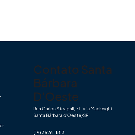
Contato Santa
Bárbara
D'Oeste
.
Rua Carlos Steagall, 71, Vila Macknight.
Santa Bárbara d'Oeste/SP
br
(19) 3626-1813