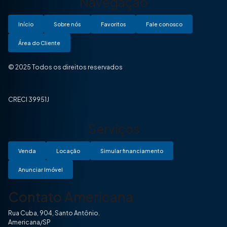
Navegação
Início
Sobre nós
Favoritos
Fale conosco
Área do Cliente
© 2025 Todos os direitos reservados
CRECI 39951J
Serviços
Venda
Locação
Simular financiamento
Anunciar Imóvel
Contato Americana
Rua Cuba, 904, Santo Antônio.
Americana/SP