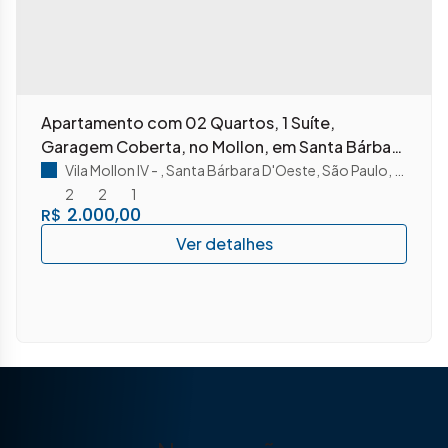
Apartamento com 02 Quartos, 1 Suíte,
Garagem Coberta, no Mollon, em Santa Bárbara
D'Oeste
Vila Mollon IV
,
Santa Bárbara D'Oeste
,
São Paulo
,
Brasil
2
2
1
2.000,00
R$