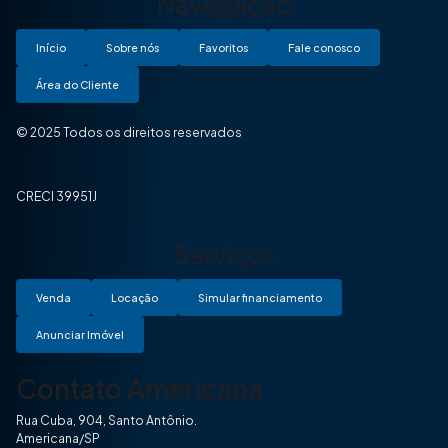
Navegação
Início
Sobre nós
Favoritos
Fale conosco
Área do Cliente
© 2025 Todos os direitos reservados
CRECI 39951J
Serviços
Venda
Locação
Simular financiamento
Anunciar Imóvel
Contato Americana
Rua Cuba, 904, Santo Antônio.
Americana/SP