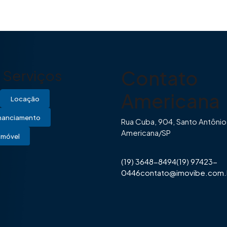
Contato
Serviços
Americana
Locação
inanciamento
Rua Cuba, 904, Santo Antônio
Americana/SP
Imóvel
(19) 3648-8494
(19) 97423-
0446
contato@imovibe.com.