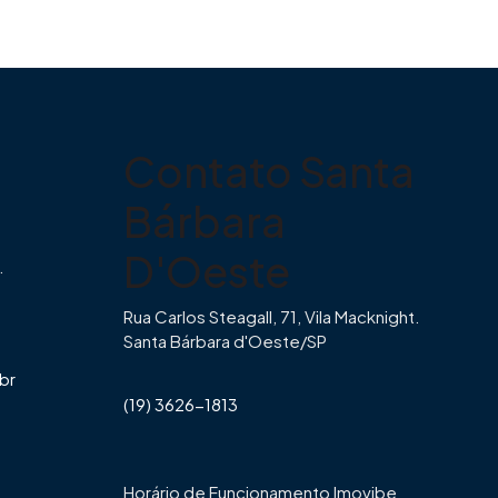
Contato Santa
Bárbara
D'Oeste
.
Rua Carlos Steagall, 71, Vila Macknight.
Santa Bárbara d'Oeste/SP
br
(19) 3626-1813
Horário de Funcionamento Imovibe