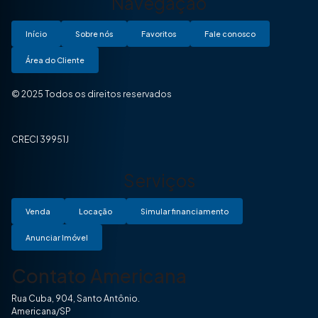
Navegação
Início
Sobre nós
Favoritos
Fale conosco
Área do Cliente
© 2025 Todos os direitos reservados
CRECI 39951J
Serviços
Venda
Locação
Simular financiamento
Anunciar Imóvel
Contato Americana
Rua Cuba, 904, Santo Antônio.
Americana/SP