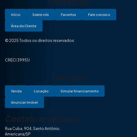
Navegação
Início
Sobre nós
Favoritos
Fale conosco
Área do Cliente
© 2025 Todos os direitos reservados
CRECI 39951J
Serviços
Venda
Locação
Simular financiamento
Anunciar Imóvel
Contato Americana
Rua Cuba, 904, Santo Antônio.
Americana/SP