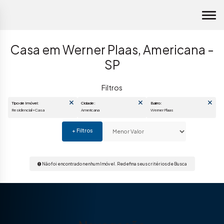
Casa em Werner Plaas, Americana -
SP
Tipo de Imóvel:
Cidade:
Bairro:
Residencial » Casa
Americana
Werner Plaas
Não foi encontrado nenhum Imóvel. Redefina seus critérios de Busca