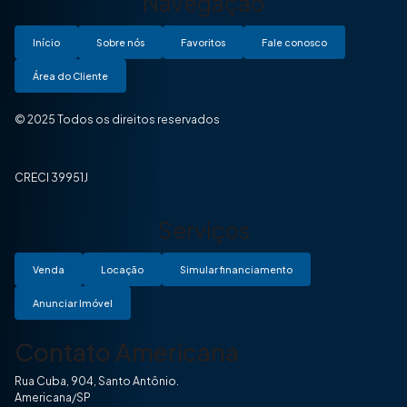
Navegação
Início
Sobre nós
Favoritos
Fale conosco
Área do Cliente
© 2025 Todos os direitos reservados
CRECI 39951J
Serviços
Venda
Locação
Simular financiamento
Anunciar Imóvel
Contato Americana
Rua Cuba, 904, Santo Antônio.
Americana/SP