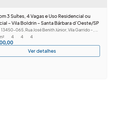
m 3 Suítes, 4 Vagas e Uso Residencial ou
al – Vila Boldrin – Santa Bárbara d’Oeste/SP
: 13450-065
,
Rua José Benith Júnior
,
Vila Garrido
,
Santa Bárbara D'
m²
4
4
4
00,00