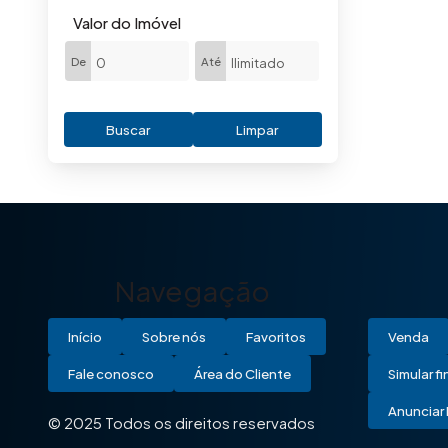
Vila Garrido (1)
Valor do Imóvel
(1)
De
Até
Jardim da Balsa II (1)
Buscar
Limpar
Navegação
Início
Sobre nós
Favoritos
Venda
Fale conosco
Área do Cliente
Simular f
Anunciar 
© 2025 Todos os direitos reservados