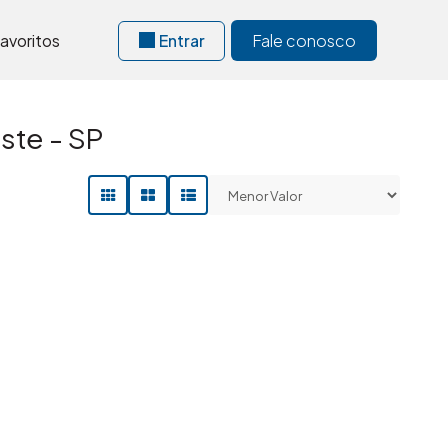
avoritos
Entrar
Fale conosco
ste - SP