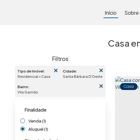
Início
Sobre
Casa em
Tipo de Imóvel:
Cidade:
Residencial » Casa
Santa Bárbara D'Oeste
Casa
Bairro:
Vila Garrido
Finalidade
Venda (1)
Aluguel (1)