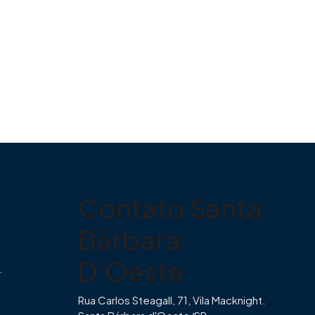
Contato Santa
Bárbara
D'Oeste
.
Rua Carlos Steagall, 71, Vila Macknight.