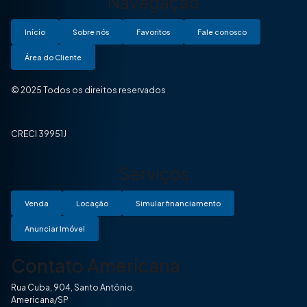
Navegação
Início
Sobre nós
Favoritos
Fale conosco
Área do Cliente
© 2025 Todos os direitos reservados
CRECI 39951J
Serviços
Venda
Locação
Simular financiamento
Anunciar Imóvel
Contato Americana
Rua Cuba, 904, Santo Antônio.
Americana/SP