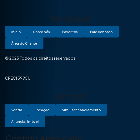
Navegação
Início
Sobre nós
Favoritos
Fale conosco
Área do Cliente
© 2025 Todos os direitos reservados
CRECI 39951J
Serviços
Venda
Locação
Simular financiamento
Anunciar Imóvel
Contato Americana