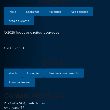
Navegação
Início
Sobre nós
Favoritos
Fale conosco
Área do Cliente
© 2025 Todos os direitos reservados
CRECI 39951J
Serviços
Venda
Locação
Simular financiamento
Anunciar Imóvel
Contato Americana
Rua Cuba, 904, Santo Antônio.
Americana/SP