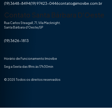
(19) 3648-8494
(19) 97423-0446
contato@imovibe.com.br
Contato Santa Bárbara D'Oeste
Rua Carlos Steagall, 71, Vila Macknight.
Santa Bárbara d'Oeste/SP
(19) 3626-1813
Horário de Funcionamento Imovibe
Seg a Sexta das 8hrs às 17h30min
© 2025 Todos os direitos reservados