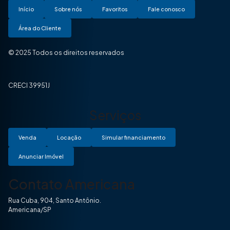
Início
Sobre nós
Favoritos
Fale conosco
Área do Cliente
© 2025 Todos os direitos reservados
CRECI 39951J
Serviços
Venda
Locação
Simular financiamento
Anunciar Imóvel
Contato Americana
Rua Cuba, 904, Santo Antônio.
Americana/SP