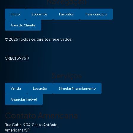
Navegação
Início
Sobre nós
Favoritos
Fale conosco
Área do Cliente
© 2025 Todos os direitos reservados
CRECI 39951J
Serviços
Venda
Locação
Simular financiamento
Anunciar Imóvel
Contato Americana
Rua Cuba, 904, Santo Antônio.
Americana/SP