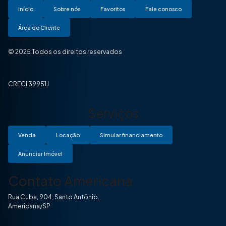
Início
Sobre nós
Favoritos
Fale conosco
Área do Cliente
© 2025 Todos os direitos reservados
CRECI 39951J
Serviços
Venda
Locação
Simular financiamento
Anunciar Imóvel
Contato Americana
Rua Cuba, 904, Santo Antônio.
Americana/SP