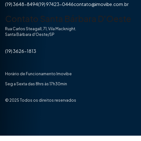
(19) 3648-8494
(19) 97423-0446
contato@imovibe.com.br
Contato Santa Bárbara D'Oeste
Rua Carlos Steagall, 71, Vila Macknight.
Santa Bárbara d'Oeste/SP
(19) 3626-1813
Horário de Funcionamento Imovibe
Seg a Sexta das 8hrs às 17h30min
© 2025 Todos os direitos reservados