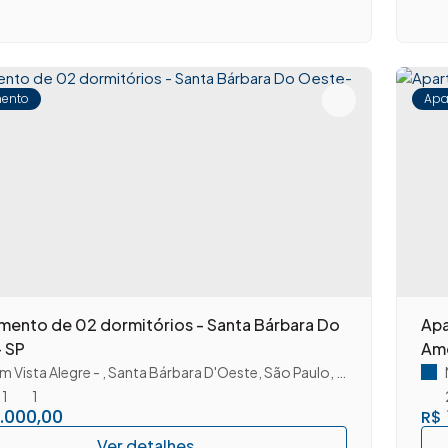
ento
Apa
mento de 02 dormitórios - Santa Bárbara Do
Apa
 SP
Am
im Vista Alegre
,
Santa Bárbara D'Oeste
,
São Paulo
,
Brasil
1
1
.000,00
R$