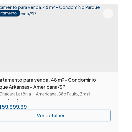
rtamento
rtamento para venda, 48 m² - Condomínio
que Arkansas - Americana/SP.
Chácara Letônia
,
Americana
,
São Paulo
,
Brasil
1
1
1
159.999,99