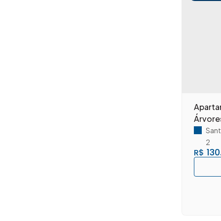
Parque Universitário (8)
Recanto Azul (1)
Residencial Boa Vista (1)
São Manoel (5)
Vila Belvedere (6)
Vila Dainese (1)
Vila Louricilda (1)
Vila Massucheto (2)
Apartamento à 
Vila Medon (1)
Árvore
Vila Omar (3)
Sant
Vila Pavan (1)
2
Vila Santa Maria (1)
130
R$
Santa Bárbara D'Oeste (101)
Jardim Adélia II (1)
Jardim das Laranjeiras (5)
Jardim Mollon (4)
Jardim Santa Alice (2)