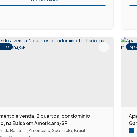
ento
Apa
mento a venda, 2 quartos, condominio
Apa
o, na Balsa em Americana/SP
Gar
m da Balsa II
,
Americana
,
São Paulo
,
Brasil