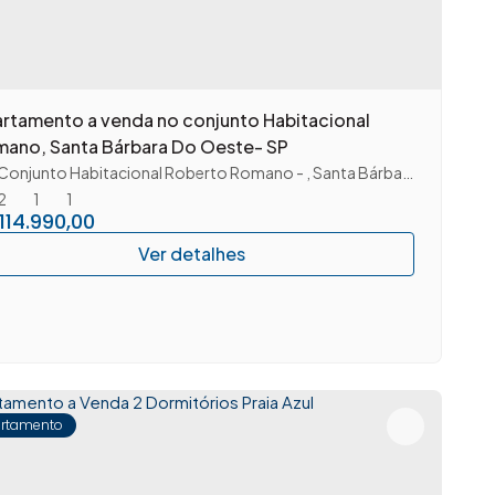
rtamento a venda no conjunto Habitacional
ano, Santa Bárbara Do Oeste- SP
Conjunto Habitacional Roberto Romano
,
Santa Bárbara D'Oeste
,
S
2
1
1
114.990,00
rtamento