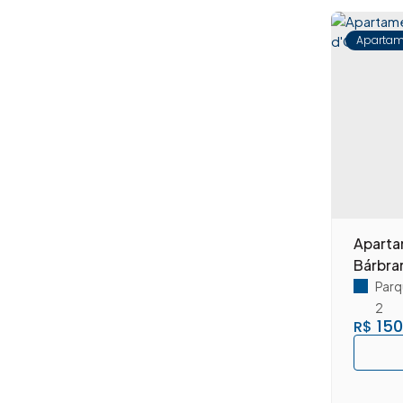
Jardim São Francisco (10)
Centro (7)
Apartam
Chácara São Sebastião (1)
Conjunto Habitacional Roberto Romano (1)
Jardim Bela Vista (1)
Jardim Boa Vista (4)
Jardim Dona Regina (7)
jardim dos manacas (4)
Jardim Firenze (1)
Jardim Rosemary (2)
Aparta
Jardim Santa Rita de Cássia (1)
Bárbra
Jardim São Camilo (1)
Parq
Jardim Vista Alegre (4)
2
Lagoa Seca (7)
150
R$
Parque Eldorado (1)
Parque Planalto (2)
Parque Residencial do Lago (4)