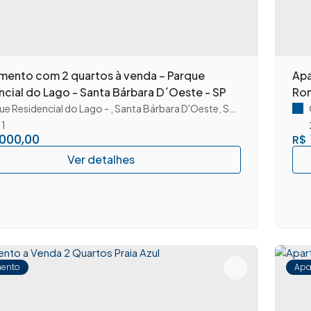
mento com 2 quartos à venda – Parque
Apa
ncial do Lago - Santa Bárbara D´Oeste - SP
Rom
ue Residencial do Lago
,
Santa Bárbara D'Oeste
,
São Paulo
,
Brasil
1
.000,00
R$
ento
Apa