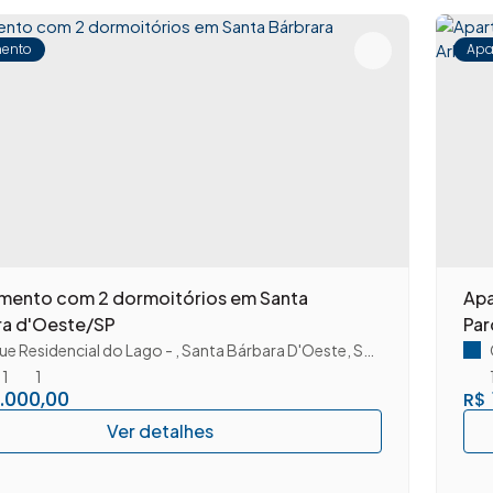
ento
Apa
mento com 2 dormoitórios em Santa
Apa
ra d'Oeste/SP
Par
ue Residencial do Lago
,
Santa Bárbara D'Oeste
,
São Paulo
,
Brasil
1
1
.000,00
R$