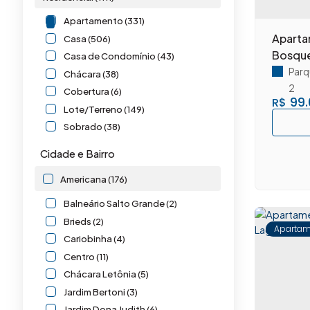
Apartamento (331)
Aparta
Casa (506)
Bosque
Casa de Condomínio (43)
Parq
Chácara (38)
2
Cobertura (6)
99.
R$
Lote/Terreno (149)
Sobrado (38)
Misto (16)
Cidade e Bairro
Outros (16)
Americana (176)
Comercial (5)
Balneário Salto Grande (2)
Comercial (2)
Brieds (2)
Apartam
Loja (1)
Cariobinha (4)
Prédio (1)
Centro (11)
Salas Comerciais (1)
Chácara Letônia (5)
Jardim Bertoni (3)
Industrial (1)
Jardim Dona Judith (6)