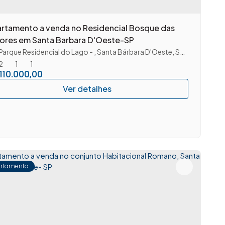
rtamento a venda no Residencial Bosque das
ores em Santa Barbara D'Oeste-SP
Parque Residencial do Lago
,
Santa Bárbara D'Oeste
,
São Paulo
,
Bras
2
1
1
110.000,00
rtamento