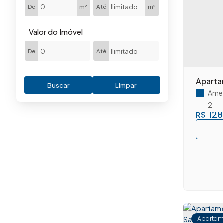
Jardim Boer I (4)
De
m²
Até
m²
Jardim Boer II (3)
Jardim Briedis (1)
Valor do Imóvel
Jardim da Balsa I (1)
De
Até
Jardim da Balsa II (4)
Jardim Girassol (1)
Aparta
Jardim Glória (9)
Buscar
Limpar
Amer
Jardim Ipiranga (5)
2
Jardim Jacyra (4)
128
R$
Jardim Progresso (2)
Jardim Terramérica I (3)
Jardim Terramérica II (1)
Jardim Terramérica III (4)
Loteamento Industrial Machadinho (4)
Paraíso (1)
Parque Gramado (1)
Parque Nova Carioba (2)
Apartam
Parque Novo Mundo (1)