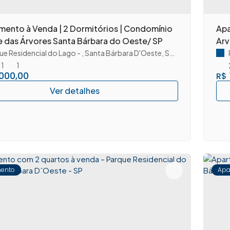
mento à Venda | 2 Dormitórios | Condomínio
Apa
 das Árvores Santa Bárbara do Oeste/ SP
Arv
ue Residencial do Lago
,
Santa Bárbara D'Oeste
,
São Paulo
,
Brasil
1
1
000,00
R$
ento
Apa