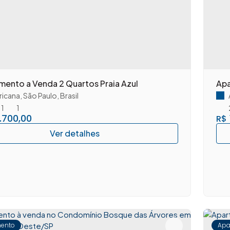
mento a Venda 2 Quartos Praia Azul
Apa
icana
,
São Paulo
,
Brasil
1
1
.700,00
R$
ento
Apa