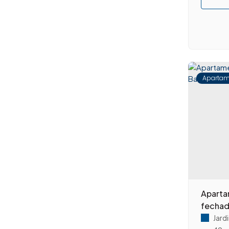
Lagoa Seca (1)
Vila Tereza (1)
Campinas (2)
Centro (1)
Jardim Santa Genebra II (Barão Geraldo) (1)
Santa Clara D'Oeste (1)
Apartam
Planalto do Sol II (1)
Aparta
fechad
Jardi