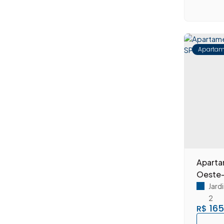
Parque Residencial Santa Inês (3)
Planalto do sol (2)
Planalto do Sol II (10)
Recreio Alvorada (2)
Apartam
Reserva Centenária (1)
Residencial Dona Margarida (4)
Terras de Santa Bárbara (2)
Vila Brasil (4)
Vila Siqueira Campos (1)
Vila Tereza (2)
Nova Odessa (9)
Centro (2)
Jardim das Palmeiras I (3)
Aparta
Jardim Marajoara (2)
Oeste-
Parque Fabrício (2)
Jard
(3)
2
165
R$
Jardim São Domingos (1)