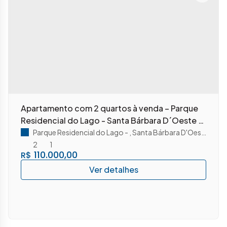
Apartamento com 2 quartos à venda – Parque
Residencial do Lago - Santa Bárbara D´Oeste -
SP
Parque Residencial do Lago
,
Santa Bárbara D'Oeste
,
São 
2
1
110.000,00
R$