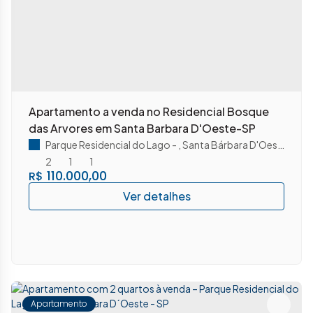
Apartamento a venda no Residencial Bosque
das Arvores em Santa Barbara D'Oeste-SP
Parque Residencial do Lago
,
Santa Bárbara D'Oeste
,
São 
2
1
1
110.000,00
R$
Apartamento