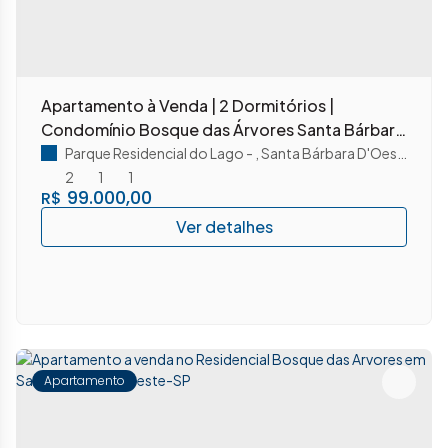
Apartamento à Venda | 2 Dormitórios |
Condomínio Bosque das Árvores Santa Bárbara
do Oeste/ SP
Parque Residencial do Lago
,
Santa Bárbara D'Oeste
,
São 
2
1
1
99.000,00
R$
Apartamento