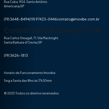
Rua Cuba, 904, Santo Antônio.
Americana/SP
(19) 3648-8494
(19) 97423-0446
contato@imovibe.com.br
Contato Santa Bárbara D'Oeste
Rua Carlos Steagall, 71, Vila Macknight.
Santa Bárbara d'Oeste/SP
(19) 3626-1813
Horário de Funcionamento Imovibe
Seg a Sexta das 8hrs às 17h30min
© 2025 Todos os direitos reservados