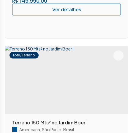
149.990,00
R$
Lote/Terreno
Terreno 150 Mts² no Jardim Boer I
Americana
,
São Paulo
,
Brasil