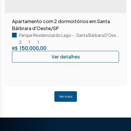
Apartamento com 2 dormoitórios em Santa
Bárbrara d'Oeste/SP
Parque Residencial do Lago
,
Santa Bárbara D'Oeste
,
São 
2
1
1
150.000,00
R$