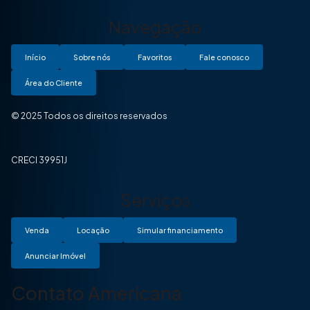
Navegação
Início
Sobre nós
Favoritos
Fale conosco
Área do Cliente
© 2025 Todos os direitos reservados
CRECI 39951J
Serviços
Venda
Locação
Simular financiamento
Anunciar Imóvel
Contato Americana