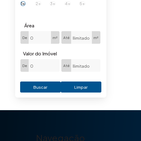
1+
2+
3+
4+
5+
Área
De
m²
Até
m²
Valor do Imóvel
De
Até
Buscar
Limpar
Navegação