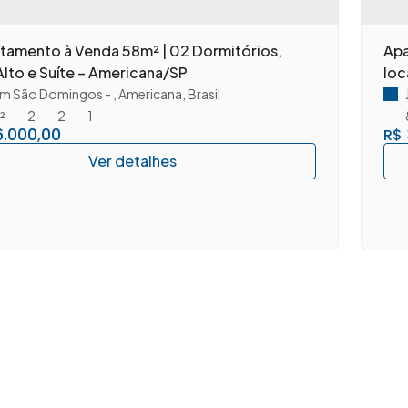
rtamento à Venda 58m² | 02 Dormitórios,
Apa
lto e Suíte – Americana/SP
loc
im São Domingos
,
Americana
,
Brasil
²
2
2
1
.000,00
R$