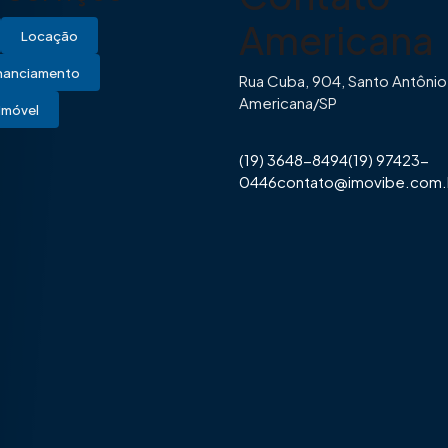
Americana
Locação
inanciamento
Rua Cuba, 904, Santo Antônio
Americana/SP
Imóvel
(19) 3648-8494
(19) 97423-
0446
contato@imovibe.com.