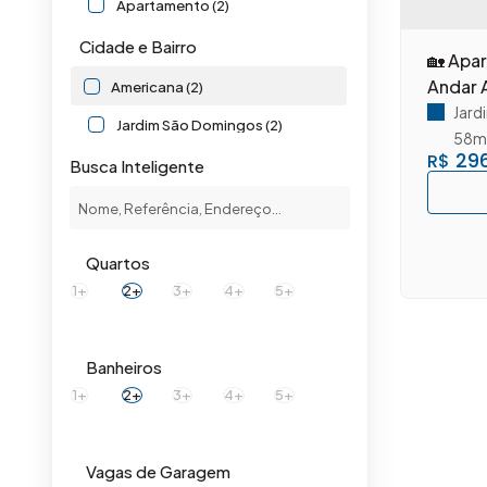
Apartamento (2)
Cidade e Bairro
🏡 Apa
Andar A
Americana (2)
Jard
Jardim São Domingos (2)
58m
296
R$
Busca Inteligente
Quartos
1+
2+
3+
4+
5+
Banheiros
1+
2+
3+
4+
5+
Vagas de Garagem