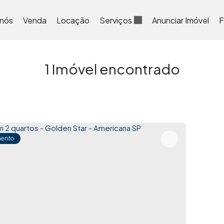
 nós
Venda
Locação
Serviços
Anunciar Imóvel
F
1 Imóvel encontrado
ento