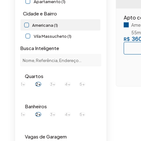
Apartamento (1)
Cidade e Bairro
Apto c
Amer
Americana (1)
55m
Vila Massucheto (1)
360
R$
Busca Inteligente
Quartos
1+
2+
3+
4+
5+
Banheiros
1+
2+
3+
4+
5+
Vagas de Garagem