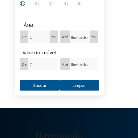
1+
2+
3+
4+
5+
Área
De
m²
Até
m²
Valor do Imóvel
De
Até
Buscar
Limpar
Navegação