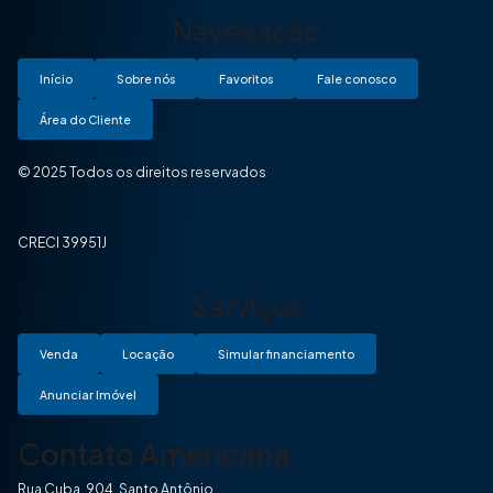
Navegação
Início
Sobre nós
Favoritos
Fale conosco
Área do Cliente
© 2025 Todos os direitos reservados
CRECI 39951J
Serviços
Venda
Locação
Simular financiamento
Anunciar Imóvel
Contato Americana
Rua Cuba, 904, Santo Antônio.