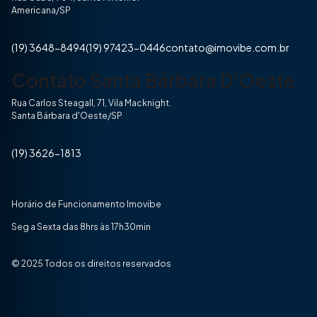
Americana/SP
(19) 3648-8494
(19) 97423-0446
contato@imovibe.com.br
Contato Santa Bárbara D'Oeste
Rua Carlos Steagall, 71, Vila Macknight.
Santa Bárbara d'Oeste/SP
(19) 3626-1813
Horário de Funcionamento Imovibe
Seg a Sexta das 8hrs às 17h30min
© 2025 Todos os direitos reservados