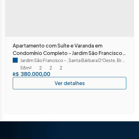
Apartamento com Suíte e Varanda em
Condomínio Completo - Jardim São Francisco -
Santa Bárbara d'Oeste/SP
Jardim São Francisco
,
Santa Bárbara D'Oeste
,
Brasil
58m²
2
2
2
380.000,00
R$