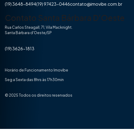
(19) 3648-8494
(19) 97423-0446
contato@imovibe.com.br
Contato Santa Bárbara D'Oeste
Rua Carlos Steagall, 71, Vila Macknight.
Santa Bárbara d'Oeste/SP
(19) 3626-1813
Horário de Funcionamento Imovibe
Seg a Sexta das 8hrs às 17h30min
© 2025 Todos os direitos reservados