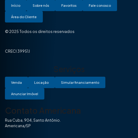
Início
Sobre nós
Favoritos
Fale conosco
Área do Cliente
© 2025 Todos os direitos reservados
CRECI 39951J
Serviços
Venda
Locação
Simular financiamento
Anunciar Imóvel
Contato Americana
Rua Cuba, 904, Santo Antônio.
Americana/SP