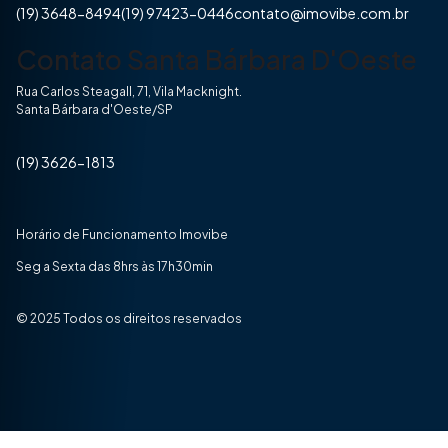
(19) 3648-8494
(19) 97423-0446
contato@imovibe.com.br
Contato Santa Bárbara D'Oeste
Rua Carlos Steagall, 71, Vila Macknight.
Santa Bárbara d'Oeste/SP
(19) 3626-1813
Horário de Funcionamento Imovibe
Seg a Sexta das 8hrs às 17h30min
© 2025 Todos os direitos reservados