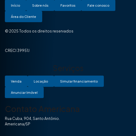
Início
Sobre nós
Favoritos
Fale conosco
Área do Cliente
© 2025 Todos os direitos reservados
CRECI 39951J
Serviços
Venda
Locação
Simular financiamento
Anunciar Imóvel
Contato Americana
Rua Cuba, 904, Santo Antônio.
Americana/SP