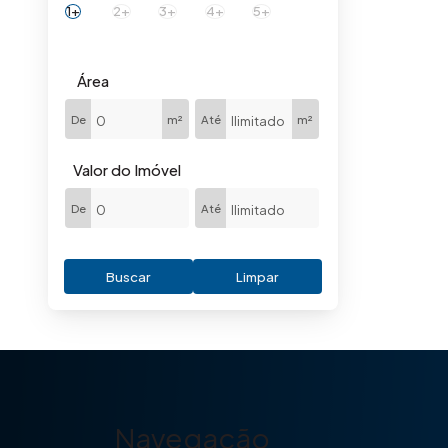
1+
2+
3+
4+
5+
Área
De
m²
Até
m²
Valor do Imóvel
De
Até
Buscar
Limpar
Navegação