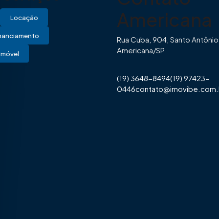
Americana
Locação
inanciamento
Rua Cuba, 904, Santo Antônio
Americana/SP
Imóvel
(19) 3648-8494
(19) 97423-
0446
contato@imovibe.com.