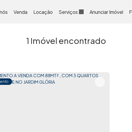
 nós
Venda
Locação
Serviços
Anunciar Imóvel
F
1 Imóvel encontrado
ento