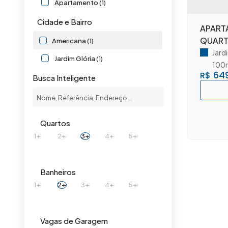
Apartamento (1)
Cidade e Bairro
APART
QUART
Americana (1)
Jard
Jardim Glória (1)
100
649
R$
Busca Inteligente
Quartos
1+
2+
3+
4+
5+
Banheiros
1+
2+
3+
4+
5+
Vagas de Garagem