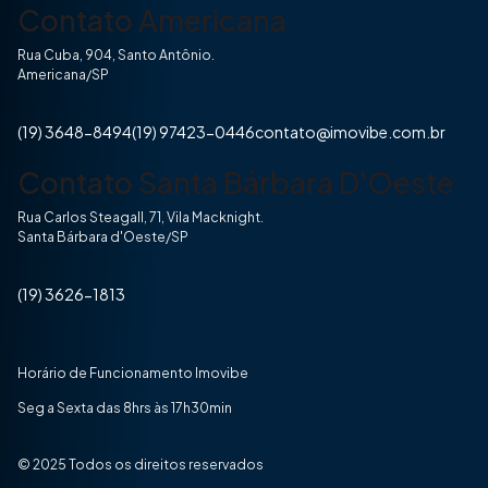
Contato Americana
Rua Cuba, 904, Santo Antônio.
Americana/SP
(19) 3648-8494
(19) 97423-0446
contato@imovibe.com.br
Contato Santa Bárbara D'Oeste
Rua Carlos Steagall, 71, Vila Macknight.
Santa Bárbara d'Oeste/SP
(19) 3626-1813
Horário de Funcionamento Imovibe
Seg a Sexta das 8hrs às 17h30min
© 2025 Todos os direitos reservados