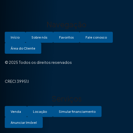
Navegação
Início
Sobre nós
Favoritos
Fale conosco
Área do Cliente
© 2025 Todos os direitos reservados
CRECI 39951J
Serviços
Venda
Locação
Simular financiamento
Anunciar Imóvel