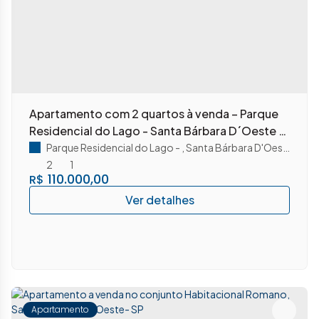
Apartamento com 2 quartos à venda – Parque
Residencial do Lago - Santa Bárbara D´Oeste -
SP
Parque Residencial do Lago
,
Santa Bárbara D'Oeste
,
São 
2
1
110.000,00
R$
Apartamento