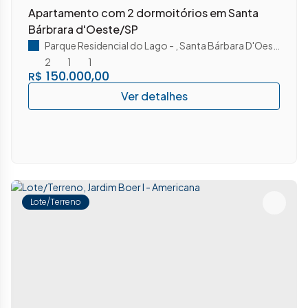
Apartamento com 2 dormoitórios em Santa
Bárbrara d'Oeste/SP
Parque Residencial do Lago
,
Santa Bárbara D'Oeste
,
São 
2
1
1
150.000,00
R$
Lote/Terreno