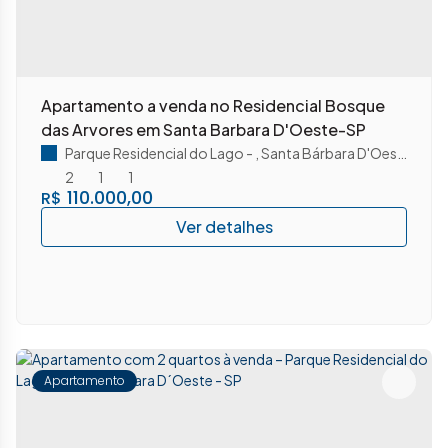
Apartamento a venda no Residencial Bosque
das Arvores em Santa Barbara D'Oeste-SP
Parque Residencial do Lago
,
Santa Bárbara D'Oeste
,
São 
2
1
1
110.000,00
R$
Apartamento