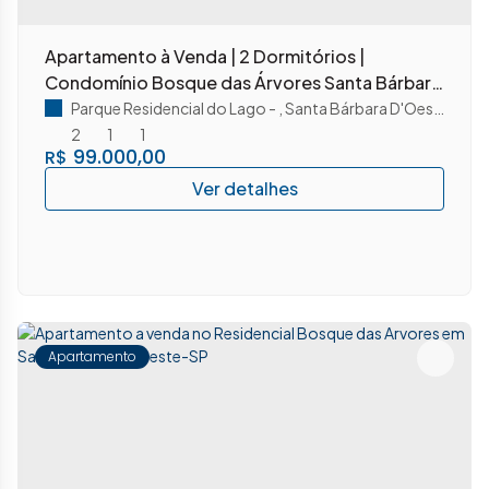
Apartamento à Venda | 2 Dormitórios |
Condomínio Bosque das Árvores Santa Bárbara
do Oeste/ SP
Parque Residencial do Lago
,
Santa Bárbara D'Oeste
,
São 
2
1
1
99.000,00
R$
Apartamento