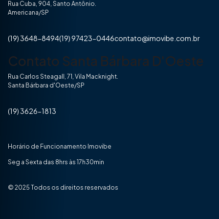
Rua Cuba, 904, Santo Antônio.
Americana/SP
(19) 3648-8494
(19) 97423-0446
contato@imovibe.com.br
Contato Santa Bárbara D'Oeste
Rua Carlos Steagall, 71, Vila Macknight.
Santa Bárbara d'Oeste/SP
(19) 3626-1813
Horário de Funcionamento Imovibe
Seg a Sexta das 8hrs às 17h30min
© 2025 Todos os direitos reservados