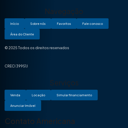
Navegação
Início
Sobre nós
Favoritos
Fale conosco
Área do Cliente
© 2025 Todos os direitos reservados
CRECI 39951J
Serviços
Venda
Locação
Simular financiamento
Anunciar Imóvel
Contato Americana