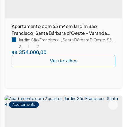
Apartamento com 63 m² em Jardim São
Francisco, Santa Bárbara d'Oeste – Varanda
Gourmet e lazer completo
Jardim São Francisco
,
Santa Bárbara D'Oeste
,
São Paulo
2
1
2
354.000,00
R$
Apartamento