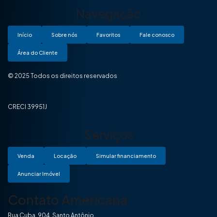
Navegação
Início
Sobre nós
Favoritos
Fale conosco
Área do Cliente
© 2025 Todos os direitos reservados
CRECI 39951J
Serviços
Venda
Locação
Simular financiamento
Anunciar Imóvel
Contato Americana
Rua Cuba, 904, Santo Antônio.