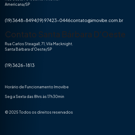
Americana/SP
(19) 3648-8494
(19) 97423-0446
contato@imovibe.com.br
Contato Santa Bárbara D'Oeste
Rua Carlos Steagall, 71, Vila Macknight.
Santa Bárbara d'Oeste/SP
(19) 3626-1813
Horário de Funcionamento Imovibe
Seg a Sexta das 8hrs às 17h30min
© 2025 Todos os direitos reservados