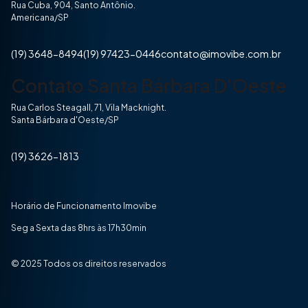
Rua Cuba, 904, Santo Antônio.
Americana/SP
(19) 3648-8494
(19) 97423-0446
contato@imovibe.com.br
Contato Santa Bárbara D'Oeste
Rua Carlos Steagall, 71, Vila Macknight.
Santa Bárbara d'Oeste/SP
(19) 3626-1813
Horário de Funcionamento Imovibe
Seg a Sexta das 8hrs às 17h30min
© 2025 Todos os direitos reservados