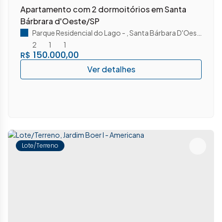
Apartamento com 2 dormoitórios em Santa
Bárbrara d'Oeste/SP
Parque Residencial do Lago
,
Santa Bárbara D'Oeste
,
São 
2
1
1
150.000,00
R$
Lote/Terreno