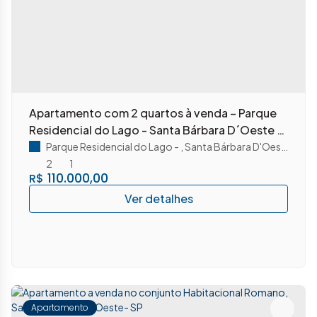
Apartamento com 2 quartos à venda – Parque
Residencial do Lago - Santa Bárbara D´Oeste -
SP
Parque Residencial do Lago
,
Santa Bárbara D'Oeste
,
São 
2
1
110.000,00
R$
Apartamento