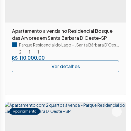
Apartamento a venda no Residencial Bosque
das Arvores em Santa Barbara D'Oeste-SP
Parque Residencial do Lago
,
Santa Bárbara D'Oeste
,
São 
2
1
1
110.000,00
R$
Apartamento