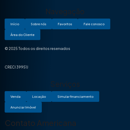
Navegação
Início
Sobre nós
Favoritos
Fale conosco
Área do Cliente
© 2025 Todos os direitos reservados
CRECI 39951J
Serviços
Venda
Locação
Simular financiamento
Anunciar Imóvel
Contato Americana