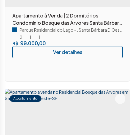
Apartamento à Venda | 2 Dormitórios |
Condomínio Bosque das Árvores Santa Bárbara
do Oeste/ SP
Parque Residencial do Lago
,
Santa Bárbara D'Oeste
,
São 
2
1
1
99.000,00
R$
Apartamento