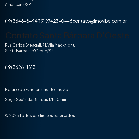
Americana/SP
(19) 3648-8494
(19) 97423-0446
contato@imovibe.com.br
Contato Santa Bárbara D'Oeste
Rua Carlos Steagall, 71, Vila Macknight.
Santa Bárbara d'Oeste/SP
(19) 3626-1813
Horário de Funcionamento Imovibe
Seg a Sexta das 8hrs às 17h30min
© 2025 Todos os direitos reservados