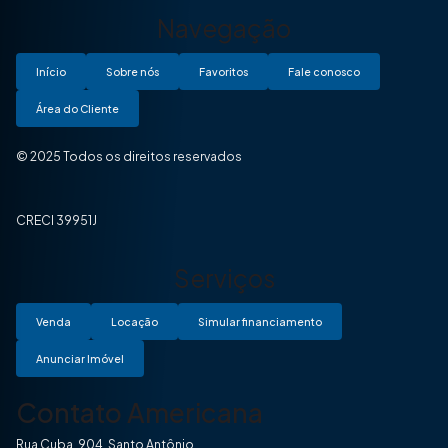
Navegação
Início
Sobre nós
Favoritos
Fale conosco
Área do Cliente
© 2025 Todos os direitos reservados
CRECI 39951J
Serviços
Venda
Locação
Simular financiamento
Anunciar Imóvel
Contato Americana
Rua Cuba, 904, Santo Antônio.