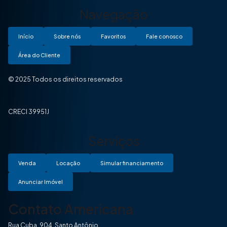
Navegação
Início
Sobre nós
Favoritos
Fale conosco
Área do Cliente
© 2025 Todos os direitos reservados
CRECI 39951J
Serviços
Venda
Locação
Simular financiamento
Anunciar Imóvel
Contato Americana
Rua Cuba, 904, Santo Antônio.