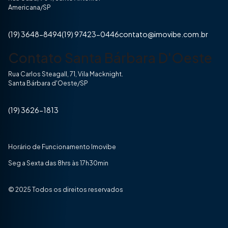
Americana/SP
(19) 3648-8494
(19) 97423-0446
contato@imovibe.com.br
Contato Santa Bárbara D'Oeste
Rua Carlos Steagall, 71, Vila Macknight.
Santa Bárbara d'Oeste/SP
(19) 3626-1813
Horário de Funcionamento Imovibe
Seg a Sexta das 8hrs às 17h30min
© 2025 Todos os direitos reservados